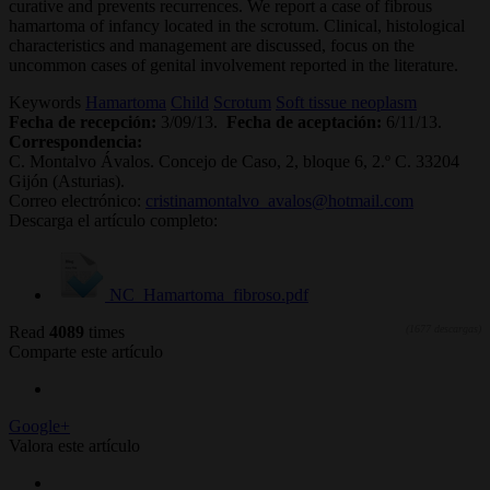
curative and prevents recurrences. We report a case of fibrous
hamartoma of infancy located in the scrotum. Clinical, histological
characteristics and management are discussed, focus on the
uncommon cases of genital involvement reported in the literature.
Keywords
Hamartoma
Child
Scrotum
Soft tissue neoplasm
Fecha de recepción:
3/09/13.
Fecha de aceptación:
6/11/13.
Correspondencia:
C. Montalvo Ávalos. Concejo de Caso, 2, bloque 6, 2.º C. 33204
Gijón (Asturias).
Correo electrónico:
cristinamontalvo_avalos@hotmail.com
Descarga el artículo completo:
NC_Hamartoma_fibroso.pdf
Read
4089
times
(1677 descargas)
Comparte este artículo
Google+
Valora este artículo