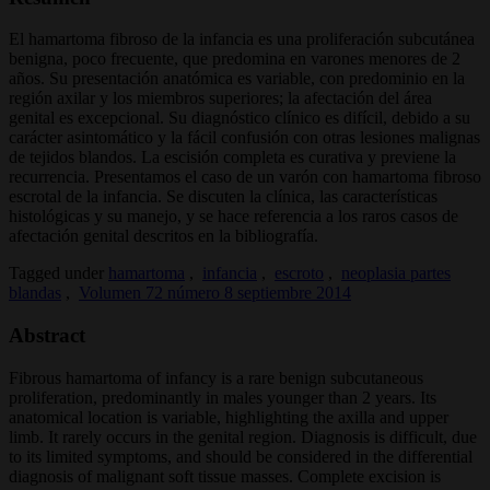
El hamartoma fibroso de la infancia es una proliferación subcutánea
benigna, poco frecuente, que predomina en varones menores de 2
años. Su presentación anatómica es variable, con predominio en la
región axilar y los miembros superiores; la afectación del área
genital es excepcional. Su diagnóstico clínico es difícil, debido a su
carácter asintomático y la fácil confusión con otras lesiones malignas
de tejidos blandos. La escisión completa es curativa y previene la
recurrencia. Presentamos el caso de un varón con hamartoma fibroso
escrotal de la infancia. Se discuten la clínica, las características
histológicas y su manejo, y se hace referencia a los raros casos de
afectación genital descritos en la bibliografía.
Tagged under
hamartoma
,
infancia
,
escroto
,
neoplasia partes
blandas
,
Volumen 72 número 8 septiembre 2014
Abstract
Fibrous hamartoma of infancy is a rare benign subcutaneous
proliferation, predominantly in males younger than 2 years. Its
anatomical location is variable, highlighting the axilla and upper
limb. It rarely occurs in the genital region. Diagnosis is difficult, due
to its limited symptoms, and should be considered in the differential
diagnosis of malignant soft tissue masses. Complete excision is