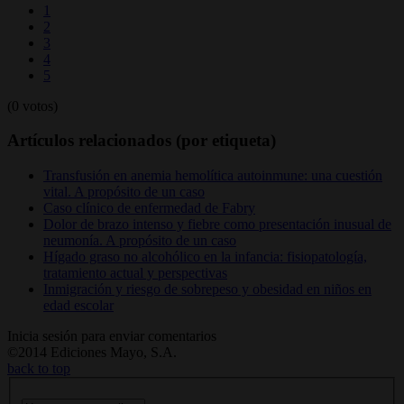
1
2
3
4
5
(0 votos)
Artículos relacionados (por etiqueta)
Transfusión en anemia hemolítica autoinmune: una cuestión
vital. A propósito de un caso
Caso clínico de enfermedad de Fabry
Dolor de brazo intenso y fiebre como presentación inusual de
neumonía. A propósito de un caso
Hígado graso no alcohólico en la infancia: fisiopatología,
tratamiento actual y perspectivas
Inmigración y riesgo de sobrepeso y obesidad en niños en
edad escolar
Inicia sesión para enviar comentarios
©2014 Ediciones Mayo, S.A.
back to top