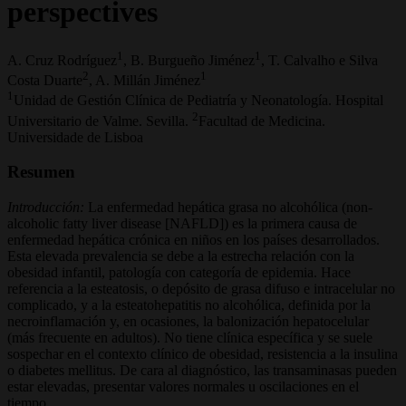
perspectives
1
1
A. Cruz Rodríguez
, B. Burgueño Jiménez
, T. Calvalho e Silva
2
1
Costa Duarte
, A. Millán Jiménez
1
Unidad de Gestión Clínica de Pediatría y Neonatología. Hospital
2
Universitario de Valme. Sevilla.
Facultad de Medicina.
Universidade de Lisboa
Resumen
Introducción:
La enfermedad hepática grasa no alcohólica (non-
alcoholic fatty liver disease [NAFLD]) es la primera causa de
enfermedad hepática crónica en niños en los países desarrollados.
Esta elevada prevalencia se debe a la estrecha relación con la
obesidad infantil, patología con categoría de epidemia. Hace
referencia a la esteatosis, o depósito de grasa difuso e intracelular no
complicado, y a la esteatohepatitis no alcohólica, definida por la
necroinflamación y, en ocasiones, la balonización hepatocelular
(más frecuente en adultos). No tiene clínica específica y se suele
sospechar en el contexto clínico de obesidad, resistencia a la insulina
o diabetes mellitus. De cara al diagnóstico, las transaminasas pueden
estar elevadas, presentar valores normales u oscilaciones en el
tiempo.