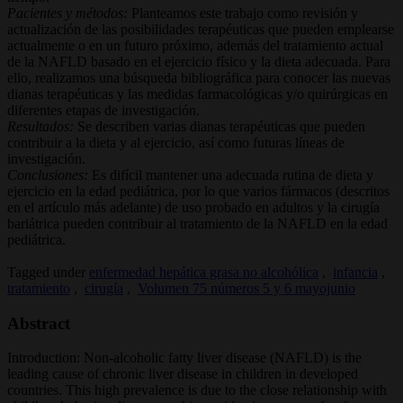
Pacientes y métodos:
Planteamos este trabajo como revisión y
actualización de las posibilidades terapéuticas que pueden emplearse
actualmente o en un futuro próximo, además del tratamiento actual
de la NAFLD basado en el ejercicio físico y la dieta adecuada. Para
ello, realizamos una búsqueda bibliográfica para conocer las nuevas
dianas terapéuticas y las medidas farmacológicas y/o quirúrgicas en
diferentes etapas de investigación.
Resultados:
Se describen varias dianas terapéuticas que pueden
contribuir a la dieta y al ejercicio, así como futuras líneas de
investigación.
Conclusiones:
Es difícil mantener una adecuada rutina de dieta y
ejercicio en la edad pediátrica, por lo que varios fármacos (descritos
en el artículo más adelante) de uso probado en adultos y la cirugía
bariátrica pueden contribuir al tratamiento de la NAFLD en la edad
pediátrica.
Tagged under
enfermedad hepática grasa no alcohólica
,
infancia
,
tratamiento
,
cirugía
,
Volumen 75 números 5 y 6 mayojunio
Abstract
Introduction: Non-alcoholic fatty liver disease (NAFLD) is the
leading cause of chronic liver disease in children in developed
countries. This high prevalence is due to the close relationship with