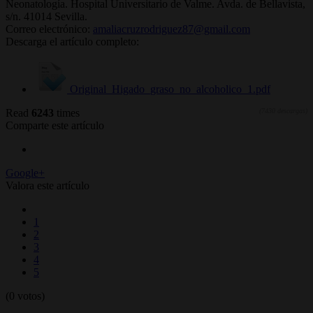
Neonatología. Hospital Universitario de Valme. Avda. de Bellavista,
s/n. 41014 Sevilla.
Correo electrónico:
amaliacruzrodriguez87@gmail.com
Descarga el artículo completo:
Original_Higado_graso_no_alcoholico_1.pdf
Read
6243
times
(7430 descargas)
Comparte este artículo
Google+
Valora este artículo
1
2
3
4
5
(0 votos)