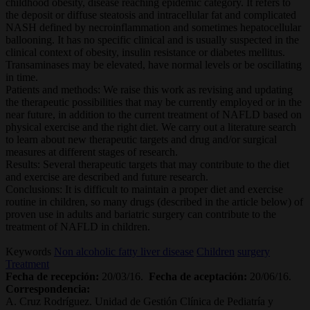
childhood obesity, disease reaching epidemic category. It refers to
the deposit or diffuse steatosis and intracellular fat and complicated
NASH defined by necroinflammation and sometimes hepatocellular
ballooning. It has no specific clinical and is usually suspected in the
clinical context of obesity, insulin resistance or diabetes mellitus.
Transaminases may be elevated, have normal levels or be oscillating
in time.
Patients and methods: We raise this work as revising and updating
the therapeutic possibilities that may be currently employed or in the
near future, in addition to the current treatment of NAFLD based on
physical exercise and the right diet. We carry out a literature search
to learn about new therapeutic targets and drug and/or surgical
measures at different stages of research.
Results: Several therapeutic targets that may contribute to the diet
and exercise are described and future research.
Conclusions: It is difficult to maintain a proper diet and exercise
routine in children, so many drugs (described in the article below) of
proven use in adults and bariatric surgery can contribute to the
treatment of NAFLD in children.
Keywords
Non alcoholic fatty liver disease
Children
surgery
Treatment
Fecha de recepción:
20/03/16.
Fecha de aceptación:
20/06/16.
Correspondencia:
A. Cruz Rodríguez. Unidad de Gestión Clínica de Pediatría y