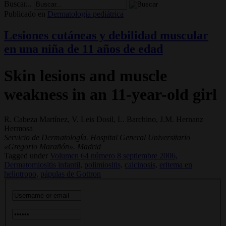
Buscar...
Publicado en
Dermatología pediátrica
Lesiones cutáneas y debilidad muscular
en una niña de 11 años de edad
Skin lesions and muscle
weakness in an 11-year-old girl
R. Cabeza Martínez, V. Leis Dosil, L. Barchino, J.M. Hernanz
Hermosa
Servicio de Dermatología. Hospital General Universitario
«Gregorio Marañón». Madrid
Tagged under
Volumen 64 número 8 septiembre 2006,
Dermatomiositis infantil,
polimiositis,
calcinosis,
eritema en
heliotropo,
pápulas de Gottron