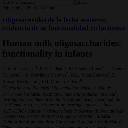
Buscar...
Publicado en
Nutrición infantil
Oligosacáridos de la leche materna:
evidencia de su funcionalidad en lactantes
Human milk oligosaccharides:
functionality in infants
1
2
3
C. Martínez-Costa
, M.C. Collado
, M. Sánchez-Luna
, G. Álvarez
4
5
6
Calatayud
, G. Rodríguez Martínez
, M.L. Vidal-Guevara
, E.
7
8
Román Riechmann
, J.M. Moreno-Villares
1
Catedrática de Pediatría. Universidad de Valencia. Jefa de
2
Servicio de Pediatría. Hospital Clínico Universitario. Valencia
,
Investigador Científico. Instituto de Agroquímica y Tecnología de
los Alimentos-Consejo Superior de Investigaciones Científicas
3
(IATA-CSIC). Paterna (Valencia).
Jefe de Servicio de Neonatología.
Hospital General Universitario Gregorio Marañón. Madrid.
Profesor titular de Pediatría. Universidad Complutense de Madrid.
4
Médico adjunto. Sección de Gastroenterología y Nutrición