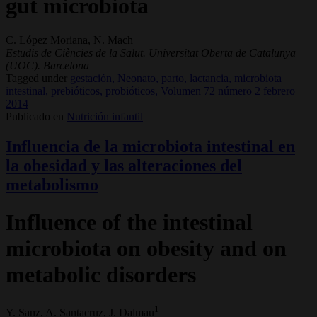
gut microbiota
C. López Moriana, N. Mach
Estudis de Ciències de la Salut. Universitat Oberta de Catalunya
(UOC). Barcelona
Tagged under
gestación,
Neonato,
parto,
lactancia,
microbiota
intestinal,
prebióticos,
probióticos,
Volumen 72 número 2 febrero
2014
Publicado en
Nutrición infantil
Influencia de la microbiota intestinal en
la obesidad y las alteraciones del
metabolismo
Influence of the intestinal
microbiota on obesity and on
metabolic disorders
1
Y. Sanz, A. Santacruz, J. Dalmau