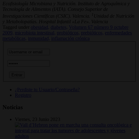
Ecofisiología Microbiana y Nutrición. Instituto de Agroquímica y
Tecnología de Alimentos (IATA). Consejo Superior de
1
Investigaciones Científicas (CSIC). Valencia.
Unidad de Nutrición
y Metabolopatías. Hospital Infantil «La Fe». Valencia
Tagged under
obesidad,
diabetes,
Volumen 67 número 9 octubre
2009,
microbiota intestinal,
probióticos,
prebióticos,
enfermedades
metabólicas,
inmunidad,
inflamación crónica
¿Perdiste tu Usuario/Contraseña?
Registro
Noticias
Viernes, 23 Junio 2023