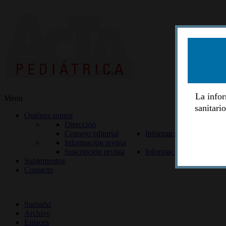
La infor
Menu
sanitari
Quiénes somos
Dirección
Consejo editorial
Información lectores
Información revista
Suscripción revista
Información autores
Suplementos
Contacto
ISSN 2014-2986
Sumario
Archivo
Enlaces