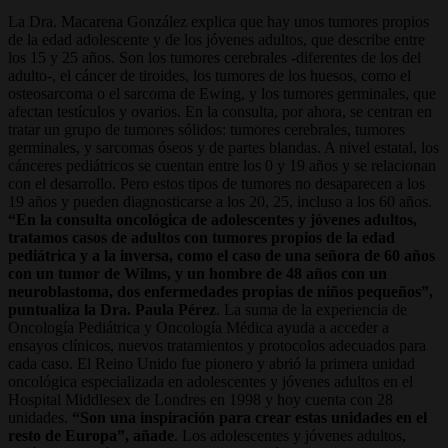
La Dra. Macarena González explica que hay unos tumores propios
de la edad adolescente y de los jóvenes adultos, que describe entre
los 15 y 25 años. Son los tumores cerebrales -diferentes de los del
adulto-, el cáncer de tiroides, los tumores de los huesos, como el
osteosarcoma o el sarcoma de Ewing, y los tumores germinales, que
afectan testículos y ovarios. En la consulta, por ahora, se centran en
tratar un grupo de tumores sólidos: tumores cerebrales, tumores
germinales, y sarcomas óseos y de partes blandas. A nivel estatal, los
cánceres pediátricos se cuentan entre los 0 y 19 años y se relacionan
con el desarrollo. Pero estos tipos de tumores no desaparecen a los
19 años y pueden diagnosticarse a los 20, 25, incluso a los 60 años.
“En la consulta oncológica de adolescentes y jóvenes adultos,
tratamos casos de adultos con tumores propios de la edad
pediátrica y a la inversa, como el caso de una señora de 60 años
con un tumor de Wilms, y un hombre de 48 años con un
neuroblastoma, dos enfermedades propias de niños pequeños”,
puntualiza la Dra. Paula Pérez
. La suma de la experiencia de
Oncología Pediátrica y Oncología Médica ayuda a acceder a
ensayos clínicos, nuevos tratamientos y protocolos adecuados para
cada caso. El Reino Unido fue pionero y abrió la primera unidad
oncológica especializada en adolescentes y jóvenes adultos en el
Hospital Middlesex de Londres en 1998 y hoy cuenta con 28
unidades.
“Son una inspiración para crear estas unidades en el
resto de Europa”, añade
. Los adolescentes y jóvenes adultos,