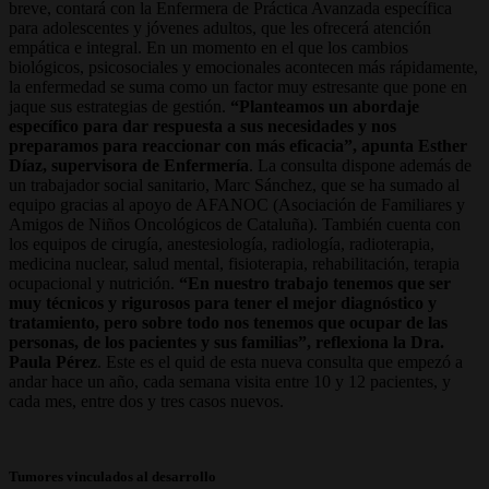
breve, contará con la Enfermera de Práctica Avanzada específica
para adolescentes y jóvenes adultos, que les ofrecerá atención
empática e integral. En un momento en el que los cambios
biológicos, psicosociales y emocionales acontecen más rápidamente,
la enfermedad se suma como un factor muy estresante que pone en
jaque sus estrategias de gestión.
“Planteamos un abordaje
específico para dar respuesta a sus necesidades y nos
preparamos para reaccionar con más eficacia”, apunta Esther
Díaz, supervisora de Enfermería
. La consulta dispone además de
un trabajador social sanitario, Marc Sánchez, que se ha sumado al
equipo gracias al apoyo de AFANOC (Asociación de Familiares y
Amigos de Niños Oncológicos de Cataluña). También cuenta con
los equipos de cirugía, anestesiología, radiología, radioterapia,
medicina nuclear, salud mental, fisioterapia, rehabilitación, terapia
ocupacional y nutrición.
“En nuestro trabajo tenemos que ser
muy técnicos y rigurosos para tener el mejor diagnóstico y
tratamiento, pero sobre todo nos tenemos que ocupar de las
personas, de los pacientes y sus familias”, reflexiona la Dra.
Paula Pérez
. Este es el quid de esta nueva consulta que empezó a
andar hace un año, cada semana visita entre 10 y 12 pacientes, y
cada mes, entre dos y tres casos nuevos.
Tumores vinculados al desarrollo