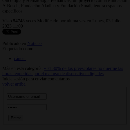
Oncología y Hematología Pediátricas, un proyecto con la Fundación
A.Bosch, Fundación Aladina y Fundación Small, tendrá espacios
específicos
Visto
54748
veces
Modificado por última vez en Lunes, 03 Julio
2023 11:00
Publicado en
Noticias
Etiquetado como
cáncer
Más en esta categoría:
« El 30% de los preescolares no duerme las
horas requeridas por el mal uso de dispositivos digitales
Inicia sesión para enviar comentarios
volver arriba