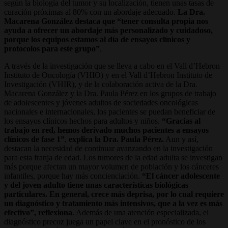
según la biología del tumor y su localización, tienen unas tasas de
curación próximas al 80% con un abordaje adecuado.
La Dra.
Macarena González destaca que “tener consulta propia nos
ayuda a ofrecer un abordaje más personalizado y cuidadoso,
porque los equipos estamos al día de ensayos clínicos y
protocolos para este grupo”
.
A través de la investigación que se lleva a cabo en el Vall d’Hebron
Instituto de Oncología (VHIO) y en el Vall d’Hebron Instituto de
Investigación (VHIR), y de la colaboración activa de la Dra.
Macarena González y la Dra. Paula Pérez en los grupos de trabajo
de adolescentes y jóvenes adultos de sociedades oncológicas
nacionales e internacionales, los pacientes se puedan beneficiar de
los ensayos clínicos hechos para adultos y niños.
“Gracias al
trabajo en red, hemos derivado muchos pacientes a ensayos
clínicos de fase 1”
,
explica la Dra. Paula Pérez.
Aun y así,
destacan la necesidad de continuar avanzando en la investigación
para esta franja de edad. Los tumores de la edad adulta se investigan
más porque afectan un mayor volumen de población y los cánceres
infantiles, porque hay más concienciación.
“El cáncer adolescente
y del joven adulto tiene unas características biológicas
particulares. En general, crece más deprisa, por lo cual requiere
un diagnóstico y tratamiento más intensivos, que a la vez es más
efectivo”, reflexiona
. Además de una atención especializada, el
diagnóstico precoz juega un papel clave en el pronóstico de los