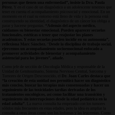
personas que tienen una enfermedad”, insiste la Dra. Paula
Pérez
. Y en el caso de un diagnóstico a un adolescente tenemos que
tener en cuenta el acompañamiento psicosocial y emocional. En un
momento en el cual su entorno está lleno de vida y la persona está
construyendo su identidad, el diagnóstico de un cáncer los obliga a
parar y hacerse preguntas.
“Además del aspecto médico,
cuidamos su bienestar emocional. Pueden aparecer secuelas
funcionales, estéticas o tener que reajustar los planes
académicos. Y estas secuelas pueden incidir en su autonomía”,
reflexiona Marc Sánchez.
“
Desde la disciplina de trabajo social,
ejercemos un acompañamiento socioemocional enfocado a
promover actividades de bienestar y acompañamiento
asistencial para los jóvenes”, añade.
Como jefe de sección de Oncología Médica y responsable de la
Unidad de Genitourinario, Sistema Nervioso Central, Sarcoma y
Tumores de Origen Desconocido, el
Dr. Joan Carles destaca que
“la creación de esta unidad nos permitirá hacer un diagnóstico
más conciso, buscar las terapias más consensuadas y hacer un
seguimiento de las toxicidades tardías derivadas de los
tratamientos oncológicos, así como facilitar una transición y
seguimiento sin interrupciones desde la edad pediátrica en la
edad adulta”
. La nueva consulta ha empezado con los tumores
sólidos más frecuentes en estas edades, pero la idea es ampliar la
consulta a otras áreas como son los linfomas y las leucemias. Como