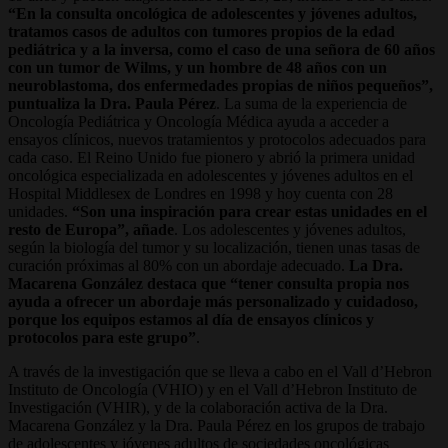
“En la consulta oncológica de adolescentes y jóvenes adultos,
tratamos casos de adultos con tumores propios de la edad
pediátrica y a la inversa, como el caso de una señora de 60 años
con un tumor de Wilms, y un hombre de 48 años con un
neuroblastoma, dos enfermedades propias de niños pequeños”,
puntualiza la Dra. Paula Pérez
. La suma de la experiencia de
Oncología Pediátrica y Oncología Médica ayuda a acceder a
ensayos clínicos, nuevos tratamientos y protocolos adecuados para
cada caso. El Reino Unido fue pionero y abrió la primera unidad
oncológica especializada en adolescentes y jóvenes adultos en el
Hospital Middlesex de Londres en 1998 y hoy cuenta con 28
unidades.
“Son una inspiración para crear estas unidades en el
resto de Europa”, añade
. Los adolescentes y jóvenes adultos,
según la biología del tumor y su localización, tienen unas tasas de
curación próximas al 80% con un abordaje adecuado.
La Dra.
Macarena González destaca que “tener consulta propia nos
ayuda a ofrecer un abordaje más personalizado y cuidadoso,
porque los equipos estamos al día de ensayos clínicos y
protocolos para este grupo”
.
A través de la investigación que se lleva a cabo en el Vall d’Hebron
Instituto de Oncología (VHIO) y en el Vall d’Hebron Instituto de
Investigación (VHIR), y de la colaboración activa de la Dra.
Macarena González y la Dra. Paula Pérez en los grupos de trabajo
de adolescentes y jóvenes adultos de sociedades oncológicas