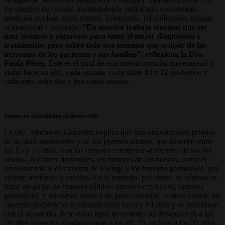
los equipos de cirugía, anestesiología, radiología, radioterapia,
medicina nuclear, salud mental, fisioterapia, rehabilitación, terapia
ocupacional y nutrición.
“En nuestro trabajo tenemos que ser
muy técnicos y rigurosos para tener el mejor diagnóstico y
tratamiento, pero sobre todo nos tenemos que ocupar de las
personas, de los pacientes y sus familias”, reflexiona la Dra.
Paula Pérez
. Este es el quid de esta nueva consulta que empezó a
andar hace un año, cada semana visita entre 10 y 12 pacientes, y
cada mes, entre dos y tres casos nuevos.
Tumores vinculados al desarrollo
La Dra. Macarena González explica que hay unos tumores propios
de la edad adolescente y de los jóvenes adultos, que describe entre
los 15 y 25 años. Son los tumores cerebrales -diferentes de los del
adulto-, el cáncer de tiroides, los tumores de los huesos, como el
osteosarcoma o el sarcoma de Ewing, y los tumores germinales, que
afectan testículos y ovarios. En la consulta, por ahora, se centran en
tratar un grupo de tumores sólidos: tumores cerebrales, tumores
germinales, y sarcomas óseos y de partes blandas. A nivel estatal, los
cánceres pediátricos se cuentan entre los 0 y 19 años y se relacionan
con el desarrollo. Pero estos tipos de tumores no desaparecen a los
19 años y pueden diagnosticarse a los 20, 25, incluso a los 60 años.