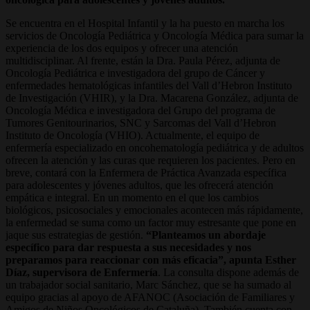
Se encuentra en el Hospital Infantil y la ha puesto en marcha los
servicios de Oncología Pediátrica y Oncología Médica para sumar la
experiencia de los dos equipos y ofrecer una atención
multidisciplinar. Al frente, están la Dra. Paula Pérez, adjunta de
Oncología Pediátrica e investigadora del grupo de Cáncer y
enfermedades hematológicas infantiles del Vall d’Hebron Instituto
de Investigación (VHIR), y la Dra. Macarena González, adjunta de
Oncología Médica e investigadora del Grupo del programa de
Tumores Genitourinarios, SNC y Sarcomas del Vall d’Hebron
Instituto de Oncología (VHIO). Actualmente, el equipo de
enfermería especializado en oncohematología pediátrica y de adultos
ofrecen la atención y las curas que requieren los pacientes. Pero en
breve, contará con la Enfermera de Práctica Avanzada específica
para adolescentes y jóvenes adultos, que les ofrecerá atención
empática e integral. En un momento en el que los cambios
biológicos, psicosociales y emocionales acontecen más rápidamente,
la enfermedad se suma como un factor muy estresante que pone en
jaque sus estrategias de gestión.
“Planteamos un abordaje
específico para dar respuesta a sus necesidades y nos
preparamos para reaccionar con más eficacia”, apunta Esther
Díaz, supervisora de Enfermería
. La consulta dispone además de
un trabajador social sanitario, Marc Sánchez, que se ha sumado al
equipo gracias al apoyo de AFANOC (Asociación de Familiares y
Amigos de Niños Oncológicos de Cataluña). También cuenta con