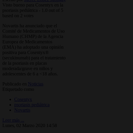
Visto bueno para Cosentyx en la
psoriasis pediátrica
-
1.0
out of
5
based on
2
votes
Novartis ha anunciado que el
Comité de Medicamentos de Uso
Humano (CHMP) de la Agencia
Europea de Medicamentos
(EMA) ha adoptado una opinión
positiva para Cosentyx®
(secukinumab) para el tratamiento
de la psoriasis en placas
moderada/grave en niños y
adolescentes de 6 a <18 años.
Publicado en
Noticias
Etiquetado como
Cosentyx
psoriasis pediátrica
Novartis
Leer más ...
Lunes, 02 Marzo 2020 14:58