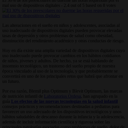
El 30% de los preescolares no duerme las horas requeridas por el
mal uso de dispositivos digitales
-
2.4
out of
5
based on
8
votes
Las alteraciones en el sueño en niños y adolescentes, asociadas al
uso inadecuado de dispositivos digitales pueden provocar elevadas
tasas de depresión y otros problemas de salud como obesidad,
disminución del rendimiento académico y otras conductas de riesgo.
Hoy en día existe una amplia variedad de dispositivos digitales cuyo
uso inadecuado puede provocar cambios en los hábitos cotidianos
de niños, jóvenes y adultos. De hecho, ya se está hablando de
insomnio tecnológico, un trastorno del sueño propio de nuestra
época vinculado al uso de la tecnología, y que probablemente se
convertirá en uno de los principales retos que habrá que afrontar en
un futuro.
Por esa razón, Blemil plus Optimum y Blevit Optimum, las marcas
de nutrición infantil de
Laboratorios Ordesa
, han agrupado en la
guía
Los efectos de las nuevas tecnologías en la salud infantil
consejos prácticos y recomendaciones destinadas a pediatras para
favorecer un uso adecuado de los dispositivos tecnológicos y unos
hábitos saludables de descanso durante la infancia y la adolescencia,
además de incluir información científica y rigurosa sobre las
principales patologías asociadas como problemas de sueño, dolor de