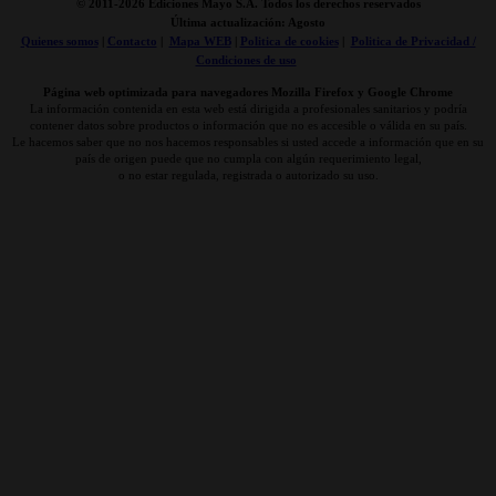
© 2011-
2026 Ediciones Mayo S.A. Todos los derechos reservados
Última actualización: Agosto
Quienes somos
|
Contacto
|
Mapa WEB
|
Politica de cookies
|
Politica de Privacidad /
Condiciones de uso
Página web optimizada para navegadores Mozilla Firefox y Google Chrome
La información contenida en esta web está dirigida a profesionales sanitarios y podría
contener datos sobre productos o información que no es accesible o válida en su país.
Le hacemos saber que no nos hacemos responsables si usted accede a información que en su
país de origen puede que no cumpla con algún requerimiento legal,
o no estar regulada, registrada o autorizado su uso.