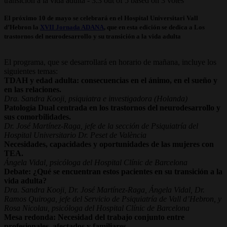
transición a la vida adulta
-
3.3
out of
5
based on
3
votes
El próximo 10 de mayo se celebrará en el Hospital Universitari Vall
d’Hebron la
XVII Jornada ADANA
, que en esta edición se dedica a Los
trastornos del neurodesarrollo y su transición a la vida adulta
El programa, que se desarrollará en horario de mañana, incluye los
siguientes temas:
TDAH y edad adulta: consecuencias en el ánimo, en el sueño y
en las relaciones.
Dra. Sandra Kooji, psiquiatra e investigadora (Holanda)
Patología Dual centrada en los trastornos del neurodesarrollo y
sus comorbilidades.
Dr. José Martínez-Raga, jefe de la sección de Psiquiatría del
Hospital Universitario Dr. Peset de València
Necesidades, capacidades y oportunidades de las mujeres con
TEA.
Ángela Vidal, psicóloga del Hospital Clínic de Barcelona
Debate: ¿Qué se encuentran estos pacientes en su transición a la
vida adulta?
Dra. Sandra Kooji, Dr. José Martínez-Raga, Ángela Vidal, Dr.
Ramos Quiroga, jefe del Servicio de Psiquiatría de Vall d’Hebron, y
Rosa Nicolau, psicóloga del Hospital Clínic de Barcelona
Mesa redonda: Necesidad del trabajo conjunto entre
profesionales, afectados y familiares.