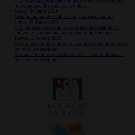
El 30% de los preescolares no duerme las horas requeridas
por el mal uso de dispositivos digitales
Martes, 30 Junio 2020
Visto bueno para Cosentyx en la psoriasis pediátrica
Lunes, 02 Marzo 2020
El diagnóstico precoz de las enfermedades metabólicas
congénitas, fundamental para evitar complicaciones
Jueves, 13 Febrero 2020
Fórmulas infantiles que refuerzan el sistema inmunitario a
través de la microbiota