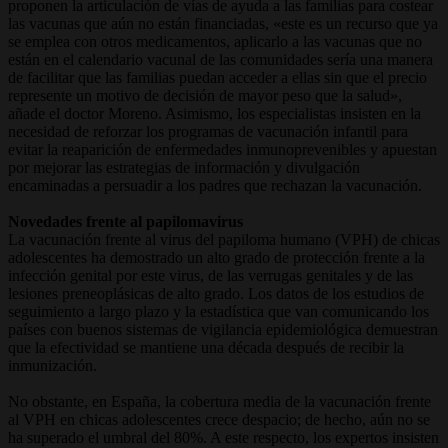
proponen la articulación de vías de ayuda a las familias para costear
las vacunas que aún no están financiadas, «este es un recurso que ya
se emplea con otros medicamentos, aplicarlo a las vacunas que no
están en el calendario vacunal de las comunidades sería una manera
de facilitar que las familias puedan acceder a ellas sin que el precio
represente un motivo de decisión de mayor peso que la salud»,
añade el doctor Moreno. Asimismo, los especialistas insisten en la
necesidad de reforzar los programas de vacunación infantil para
evitar la reaparición de enfermedades inmunoprevenibles y apuestan
por mejorar las estrategias de información y divulgación
encaminadas a persuadir a los padres que rechazan la vacunación.
Novedades frente al papilomavirus
La vacunación frente al virus del papiloma humano (VPH) de chicas
adolescentes ha demostrado un alto grado de protección frente a la
infección genital por este virus, de las verrugas genitales y de las
lesiones preneoplásicas de alto grado. Los datos de los estudios de
seguimiento a largo plazo y la estadística que van comunicando los
países con buenos sistemas de vigilancia epidemiológica demuestran
que la efectividad se mantiene una década después de recibir la
inmunización.
No obstante, en España, la cobertura media de la vacunación frente
al VPH en chicas adolescentes crece despacio; de hecho, aún no se
ha superado el umbral del 80%. A este respecto, los expertos insisten