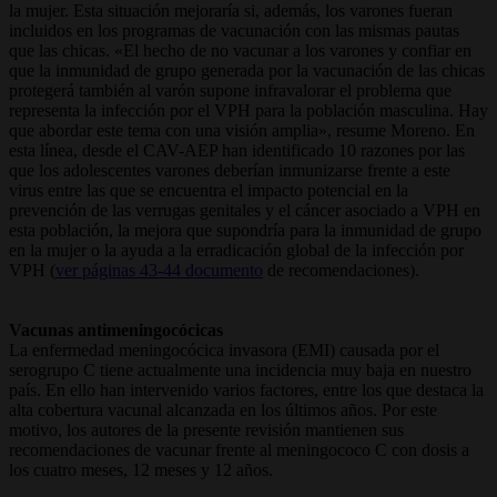
la mujer. Esta situación mejoraría si, además, los varones fueran
incluidos en los programas de vacunación con las mismas pautas
que las chicas. «El hecho de no vacunar a los varones y confiar en
que la inmunidad de grupo generada por la vacunación de las chicas
protegerá también al varón supone infravalorar el problema que
representa la infección por el VPH para la población masculina. Hay
que abordar este tema con una visión amplia», resume Moreno. En
esta línea, desde el CAV-AEP han identificado 10 razones por las
que los adolescentes varones deberían inmunizarse frente a este
virus entre las que se encuentra el impacto potencial en la
prevención de las verrugas genitales y el cáncer asociado a VPH en
esta población, la mejora que supondría para la inmunidad de grupo
en la mujer o la ayuda a la erradicación global de la infección por
VPH (
ver páginas 43-44 documento
de recomendaciones).
Vacunas antimeningocócicas
La enfermedad meningocócica invasora (EMI) causada por el
serogrupo C tiene actualmente una incidencia muy baja en nuestro
país. En ello han intervenido varios factores, entre los que destaca la
alta cobertura vacunal alcanzada en los últimos años. Por este
motivo, los autores de la presente revisión mantienen sus
recomendaciones de vacunar frente al meningococo C con dosis a
los cuatro meses, 12 meses y 12 años.