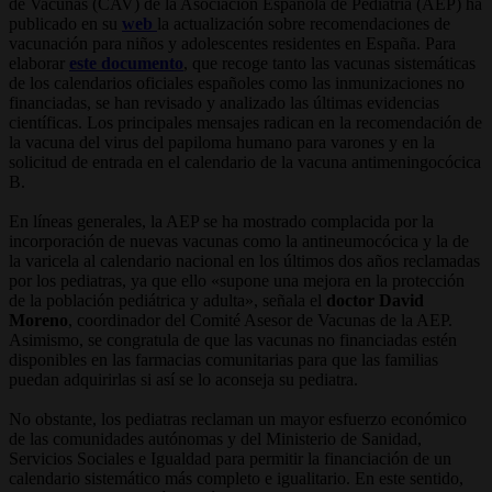
de Vacunas (CAV) de la Asociación Española de Pediatría (AEP) ha
publicado en su
web
la actualización sobre recomendaciones de
vacunación para niños y adolescentes residentes en España. Para
elaborar
este documento
, que recoge tanto las vacunas sistemáticas
de los calendarios oficiales españoles como las inmunizaciones no
financiadas, se han revisado y analizado las últimas evidencias
científicas. Los principales mensajes radican en la recomendación de
la vacuna del virus del papiloma humano para varones y en la
solicitud de entrada en el calendario de la vacuna antimeningocócica
B.
En líneas generales, la AEP se ha mostrado complacida por la
incorporación de nuevas vacunas como la antineumocócica y la de
la varicela al calendario nacional en los últimos dos años reclamadas
por los pediatras, ya que ello «supone una mejora en la protección
de la población pediátrica y adulta», señala el
doctor David
Moreno
, coordinador del Comité Asesor de Vacunas de la AEP.
Asimismo, se congratula de que las vacunas no financiadas estén
disponibles en las farmacias comunitarias para que las familias
puedan adquirirlas si así se lo aconseja su pediatra.
No obstante, los pediatras reclaman un mayor esfuerzo económico
de las comunidades autónomas y del Ministerio de Sanidad,
Servicios Sociales e Igualdad para permitir la financiación de un
calendario sistemático más completo e igualitario. En este sentido,