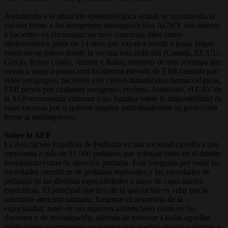
Atendiendo a la situación epidemiológica actual, se recomienda la
vacuna frente a los serogrupos meningocócicos ACWY únicamente
a pacientes en circunstancias muy concretas, tales como
adolescentes a partir de 14 años que vayan a residir o pasar largas
estancias en países donde la vacuna está indicada (Canadá, EE.UU.,
Grecia, Reino Unido, Austria e Italia), mayores de seis semanas que
vayan a viajar a países con incidencia elevada de EMI causada por
estos serogrupos, pacientes con ciertos tratamientos farmacológicos,
EMI previa por cualquier serogrupo, etcétera. Asimismo, el CAV de
la AEP recomienda informar a las familias sobre la disponibilidad de
estas vacunas por si quieren ampliar individualmente su protección
frente al meningococo.
Sobre la AEP
La Asociación Española de Pediatría es una sociedad científica que
representa a más de 11.000 pediatras que trabajan tanto en el ámbito
hospitalario como de atención primaria. Está integrada por todas las
sociedades científicas de pediatría regionales y las sociedades de
pediatría de las distintas especialidades o áreas de capacitación
específicas. El principal objetivo de la asociación es velar por la
adecuada atención sanitaria, fomentar el desarrollo de la
especialidad, tanto en sus aspectos asistenciales como en los
docentes y de investigación, además de asesorar a todas aquellas
instituciones competentes en asuntos que puedan afectar o afecten a