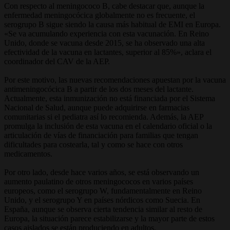
Con respecto al meningococo B, cabe destacar que, aunque la
enfermedad meningocócica globalmente no es frecuente, el
serogrupo B sigue siendo la causa más habitual de EMI en Europa.
«Se va acumulando experiencia con esta vacunación. En Reino
Unido, donde se vacuna desde 2015, se ha observado una alta
efectividad de la vacuna en lactantes, superior al 85%», aclara el
coordinador del CAV de la AEP.
Por este motivo, las nuevas recomendaciones apuestan por la vacuna
antimeningocócica B a partir de los dos meses del lactante.
Actualmente, esta inmunización no está financiada por el Sistema
Nacional de Salud, aunque puede adquirirse en farmacias
comunitarias si el pediatra así lo recomienda. Además, la AEP
promulga la inclusión de esta vacuna en el calendario oficial o la
articulación de vías de financiación para familias que tengan
dificultades para costearla, tal y como se hace con otros
medicamentos.
Por otro lado, desde hace varios años, se está observando un
aumento paulatino de otros meningococos en varios países
europeos, como el serogrupo W, fundamentalmente en Reino
Unido, y el serogrupo Y en países nórdicos como Suecia. En
España, aunque se observa cierta tendencia similar al resto de
Europa, la situación parece estabilizarse y la mayor parte de estos
casos aislados se están produciendo en adultos.