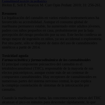
Cannabinoid toxicity in pediatrics
Blohm E, Sell P, Neavyn M. Curr Opin Pediatr. 2019; 31: 256-261.
Resumen
La legalización del cannabis en varios estados norteamericanos ha
favorecido su accesibilidad. Aunque el consumo global de
marihuana permanece estable, ha aumentado entre adultos jóvenes,
padres con niños pequeños en casa, probablemente por la baja
percepción del riesgo producido por su uso. Este hecho conlleva un
riesgo mayor de ingestión en niños, ya sea accidental o exploratoria.
Por otra parte, sólo se dispone de datos del uso de cannabinoides
sintéticos a partir de 2014.
Toxicidad aguda
Farmacocinética y farmacodinámica de los cannabinoides
El principal componente psicoactivo del cannabis es el
tetrahidrocannabinol (THC), responsable de la mayoría de sus
efectos psicotrópicos, aunque existe más de un centenar de
compuestos cannabinoides. Hay receptores de cannabinoides en
numerosas partes del sistema nervioso central, lo que explica
la compleja constelación de síntomas de la intoxicación por
cannabis.
Cuando la marihuana se fuma, las concentraciones séricas del THC
alcanzan el pico en minutos para descender rápidamente, lo que