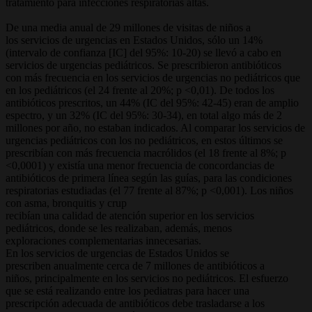
tratamiento para infecciones respiratorias altas.
De una media anual de 29 millones de visitas de niños a
los servicios de urgencias en Estados Unidos, sólo un 14%
(intervalo de confianza [IC] del 95%: 10-20) se llevó a cabo en
servicios de urgencias pediátricos. Se prescribieron antibióticos
con más frecuencia en los servicios de urgencias no pediátricos que
en los pediátricos (el 24 frente al 20%; p <0,01). De todos los
antibióticos prescritos, un 44% (IC del 95%: 42-45) eran de amplio
espectro, y un 32% (IC del 95%: 30-34), en total algo más de 2
millones por año, no estaban indicados. Al comparar los servicios de
urgencias pediátricos con los no pediátricos, en estos últimos se
prescribían con más frecuencia macrólidos (el 18 frente al 8%; p
<0,0001) y existía una menor frecuencia de concordancias de
antibióticos de primera línea según las guías, para las condiciones
respiratorias estudiadas (el 77 frente al 87%; p <0,001). Los niños
con asma, bronquitis y crup
recibían una calidad de atención superior en los servicios
pediátricos, donde se les realizaban, además, menos
exploraciones complementarias innecesarias.
En los servicios de urgencias de Estados Unidos se
prescriben anualmente cerca de 7 millones de antibióticos a
niños, principalmente en los servicios no pediátricos. El esfuerzo
que se está realizando entre los pediatras para hacer una
prescripción adecuada de antibióticos debe trasladarse a los