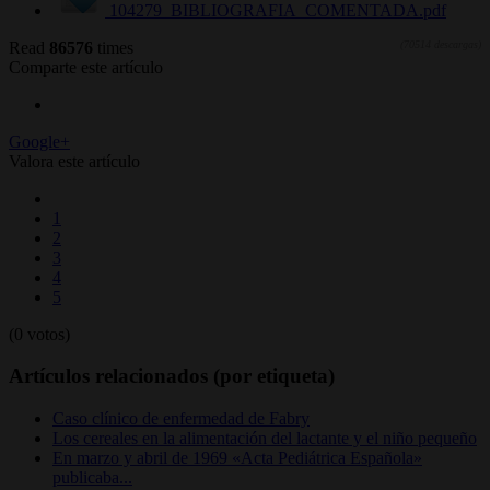
104279_BIBLIOGRAFIA_COMENTADA.pdf
Read
86576
times
(70514 descargas)
Comparte este artículo
Google+
Valora este artículo
1
2
3
4
5
(0 votos)
Artículos relacionados (por etiqueta)
Caso clínico de enfermedad de Fabry
Los cereales en la alimentación del lactante y el niño pequeño
En marzo y abril de 1969 «Acta Pediátrica Española»
publicaba...