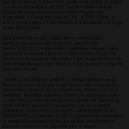
hace difícil detectar la intoxicación aguda en un análisis de sangre.
Los efectos psicotrópicos del THC persisten bastante tiempo
después de que las concentraciones séricas lleguen a ser
indetectables. El metabolito final del THC, el THC-COOH, se
detecta en orina hasta 3-5 días después de la exposición a la droga
en una única ocasión.
En la pasada década han surgido nuevos cannabinoides
sintéticos, los agonistas del receptor de cannabinoide
sintético (ARCS). Los laboratorios clandestinos cambian ciertos
aspectos de su estructura para hacer difícil su detección por los
laboratorios de referencia toxicológica. Estos productos tienen un
perfil farmacodinámico muy diferente, lo que aumenta el riesgo de
reacciones adversas.
Los ARCS son fáciles de producir y a menudo permanecen sin
detectar en los test de drogas, lo que los hace atractivos para los
adolescentes. Producen efectos clínicos muy distintos a los de la
marihuana. Ha habido numerosos brotes toxicológicos asociados
con los ARCS; el más reciente un brote «zombi» en Nueva York,
donde múltiples pacientes se presentaron con una alteración
profunda de la conciencia y una marcha zombi después de usar
AMB-FUBINACA (un tipo de ARCS). Aunque se ha desarrollado
un antagonista (rimonabant) para la toxicidad cannabinoide en
humanos, todavía no está disponible para su empleo.