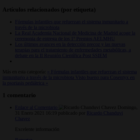
Artículos relacionados (por etiqueta)
Fórmulas infantiles que refuerzan el sistema inmunitario a
través de la microbiota
La Real Academia Nacional de Medicina de Madrid acoge la
ceremonia de entrega de los 1º Premios AELMHU
Los últimos avances en la detección precoz y las nuevas
terapias para el tratamiento de enfermedades metabólicas, a
debate en la II Reunión Científica Post SSIEM
Más en esta categoría:
« Fórmulas infantiles que refuerzan el sistema
inmunitario a través de la microbiota
Visto bueno para Cosentyx en
la psoriasis pediátrica »
1
comentario
Enlace al Comentario
Domingo,
31 Enero 2021 16:19
publicado por
Ricardo Chanduvi
Chavez
Excelente información
Reportar