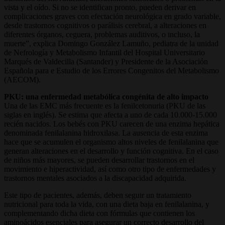
vista y el oído. Si no se identifican pronto, pueden derivar en
complicaciones graves con efectación neurológica en grado variable,
desde trastornos cognitivos o parálisis cerebral, a alteraciones en
diferentes órganos, ceguera, problemas auditivos, o incluso, la
muerte”, explica Domingo González Lamuño, pediatra de la unidad
de Nefrología y Metabolismo Infantil del Hospital Universitario
Marqués de Valdecilla (Santander) y Presidente de la Asociación
Española para e Estudio de los Errores Congenitos del Metabolismo
(AECOM).
PKU: una enfermedad metabólica congénita de alto impacto
Una de las EMC más frecuente es la fenilcetonuria (PKU de las
siglas en inglés). Se estima que afecta a uno de cada 10.000-15.000
recién nacidos. Los bebés con PKU carecen de una enzima hepática
denominada fenilalanina hidroxilasa. La ausencia de esta enzima
hace que se acumulen el organismo altos niveles de fenilalanina que
generan alteraciones en el desarrollo y función cognitiva. En el caso
de niños más mayores, se pueden desarrollar trastornos en el
movimiento e hiperactividad, así como otro tipo de enfermedades y
trastornos mentales asociados a la discapacidad adquirida.
Este tipo de pacientes, además, deben seguir un tratamiento
nutricional para toda la vida, con una dieta baja en fenilalanina, y
complementando dicha dieta con fórmulas que contienen los
aminoácidos esenciales para asegurar un correcto desarrollo del