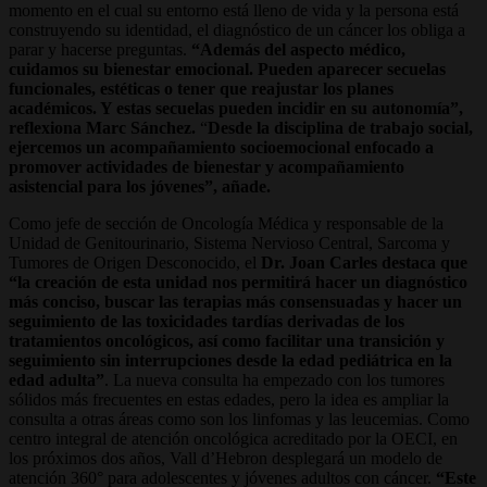
momento en el cual su entorno está lleno de vida y la persona está
construyendo su identidad, el diagnóstico de un cáncer los obliga a
parar y hacerse preguntas.
“Además del aspecto médico,
cuidamos su bienestar emocional. Pueden aparecer secuelas
funcionales, estéticas o tener que reajustar los planes
académicos. Y estas secuelas pueden incidir en su autonomía”,
reflexiona Marc Sánchez.
“
Desde la disciplina de trabajo social,
ejercemos un acompañamiento socioemocional enfocado a
promover actividades de bienestar y acompañamiento
asistencial para los jóvenes”, añade.
Como jefe de sección de Oncología Médica y responsable de la
Unidad de Genitourinario, Sistema Nervioso Central, Sarcoma y
Tumores de Origen Desconocido, el
Dr. Joan Carles destaca que
“la creación de esta unidad nos permitirá hacer un diagnóstico
más conciso, buscar las terapias más consensuadas y hacer un
seguimiento de las toxicidades tardías derivadas de los
tratamientos oncológicos, así como facilitar una transición y
seguimiento sin interrupciones desde la edad pediátrica en la
edad adulta”
. La nueva consulta ha empezado con los tumores
sólidos más frecuentes en estas edades, pero la idea es ampliar la
consulta a otras áreas como son los linfomas y las leucemias. Como
centro integral de atención oncológica acreditado por la OECI, en
los próximos dos años, Vall d’Hebron desplegará un modelo de
atención 360° para adolescentes y jóvenes adultos con cáncer.
“Este