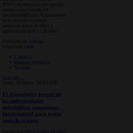
(EMA) ha adoptado una opinión
positiva para Cosentyx®
(secukinumab) para el tratamiento
de la psoriasis en placas
moderada/grave en niños y
adolescentes de 6 a <18 años.
Publicado en
Noticias
Etiquetado como
Cosentyx
psoriasis pediátrica
Novartis
Leer más ...
Lunes, 02 Marzo 2020 14:58
El diagnóstico precoz de
las enfermedades
metabólicas congénitas,
fundamental para evitar
complicaciones
Escrito por
Mercè López Mongay