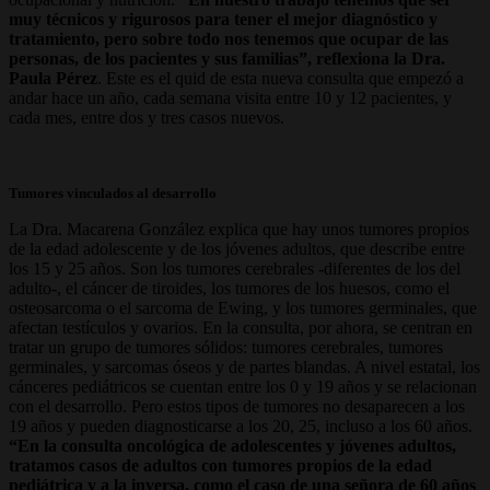
muy técnicos y rigurosos para tener el mejor diagnóstico y
tratamiento, pero sobre todo nos tenemos que ocupar de las
personas, de los pacientes y sus familias”, reflexiona la Dra.
Paula Pérez
. Este es el quid de esta nueva consulta que empezó a
andar hace un año, cada semana visita entre 10 y 12 pacientes, y
cada mes, entre dos y tres casos nuevos.
Tumores vinculados al desarrollo
La Dra. Macarena González explica que hay unos tumores propios
de la edad adolescente y de los jóvenes adultos, que describe entre
los 15 y 25 años. Son los tumores cerebrales -diferentes de los del
adulto-, el cáncer de tiroides, los tumores de los huesos, como el
osteosarcoma o el sarcoma de Ewing, y los tumores germinales, que
afectan testículos y ovarios. En la consulta, por ahora, se centran en
tratar un grupo de tumores sólidos: tumores cerebrales, tumores
germinales, y sarcomas óseos y de partes blandas. A nivel estatal, los
cánceres pediátricos se cuentan entre los 0 y 19 años y se relacionan
con el desarrollo. Pero estos tipos de tumores no desaparecen a los
19 años y pueden diagnosticarse a los 20, 25, incluso a los 60 años.
“En la consulta oncológica de adolescentes y jóvenes adultos,
tratamos casos de adultos con tumores propios de la edad
pediátrica y a la inversa, como el caso de una señora de 60 años