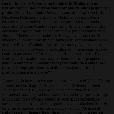
con un tumor de Wilms, y un hombre de 48 años con un
neuroblastoma, dos enfermedades propias de niños pequeños”,
puntualiza la Dra. Paula Pérez
. La suma de la experiencia de
Oncología Pediátrica y Oncología Médica ayuda a acceder a
ensayos clínicos, nuevos tratamientos y protocolos adecuados para
cada caso. El Reino Unido fue pionero y abrió la primera unidad
oncológica especializada en adolescentes y jóvenes adultos en el
Hospital Middlesex de Londres en 1998 y hoy cuenta con 28
unidades.
“Son una inspiración para crear estas unidades en el
resto de Europa”, añade
. Los adolescentes y jóvenes adultos,
según la biología del tumor y su localización, tienen unas tasas de
curación próximas al 80% con un abordaje adecuado.
La Dra.
Macarena González destaca que “tener consulta propia nos
ayuda a ofrecer un abordaje más personalizado y cuidadoso,
porque los equipos estamos al día de ensayos clínicos y
protocolos para este grupo”
.
A través de la investigación que se lleva a cabo en el Vall d’Hebron
Instituto de Oncología (VHIO) y en el Vall d’Hebron Instituto de
Investigación (VHIR), y de la colaboración activa de la Dra.
Macarena González y la Dra. Paula Pérez en los grupos de trabajo
de adolescentes y jóvenes adultos de sociedades oncológicas
nacionales e internacionales, los pacientes se puedan beneficiar de
los ensayos clínicos hechos para adultos y niños.
“Gracias al
trabajo en red, hemos derivado muchos pacientes a ensayos