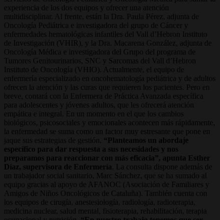
experiencia de los dos equipos y ofrecer una atención
multidisciplinar. Al frente, están la Dra. Paula Pérez, adjunta de
Oncología Pediátrica e investigadora del grupo de Cáncer y
enfermedades hematológicas infantiles del Vall d’Hebron Instituto
de Investigación (VHIR), y la Dra. Macarena González, adjunta de
Oncología Médica e investigadora del Grupo del programa de
Tumores Genitourinarios, SNC y Sarcomas del Vall d’Hebron
Instituto de Oncología (VHIO). Actualmente, el equipo de
enfermería especializado en oncohematología pediátrica y de adultos
ofrecen la atención y las curas que requieren los pacientes. Pero en
breve, contará con la Enfermera de Práctica Avanzada específica
para adolescentes y jóvenes adultos, que les ofrecerá atención
empática e integral. En un momento en el que los cambios
biológicos, psicosociales y emocionales acontecen más rápidamente,
la enfermedad se suma como un factor muy estresante que pone en
jaque sus estrategias de gestión.
“Planteamos un abordaje
específico para dar respuesta a sus necesidades y nos
preparamos para reaccionar con más eficacia”, apunta Esther
Díaz, supervisora de Enfermería
. La consulta dispone además de
un trabajador social sanitario, Marc Sánchez, que se ha sumado al
equipo gracias al apoyo de AFANOC (Asociación de Familiares y
Amigos de Niños Oncológicos de Cataluña). También cuenta con
los equipos de cirugía, anestesiología, radiología, radioterapia,
medicina nuclear, salud mental, fisioterapia, rehabilitación, terapia
ocupacional y nutrición.
“En nuestro trabajo tenemos que ser