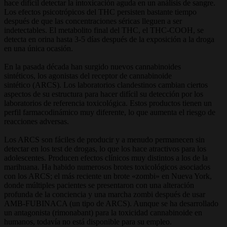
hace difícil detectar la intoxicación aguda en un análisis de sangre.
Los efectos psicotrópicos del THC persisten bastante tiempo
después de que las concentraciones séricas lleguen a ser
indetectables. El metabolito final del THC, el THC-COOH, se
detecta en orina hasta 3-5 días después de la exposición a la droga
en una única ocasión.
En la pasada década han surgido nuevos cannabinoides
sintéticos, los agonistas del receptor de cannabinoide
sintético (ARCS). Los laboratorios clandestinos cambian ciertos
aspectos de su estructura para hacer difícil su detección por los
laboratorios de referencia toxicológica. Estos productos tienen un
perfil farmacodinámico muy diferente, lo que aumenta el riesgo de
reacciones adversas.
Los ARCS son fáciles de producir y a menudo permanecen sin
detectar en los test de drogas, lo que los hace atractivos para los
adolescentes. Producen efectos clínicos muy distintos a los de la
marihuana. Ha habido numerosos brotes toxicológicos asociados
con los ARCS; el más reciente un brote «zombi» en Nueva York,
donde múltiples pacientes se presentaron con una alteración
profunda de la conciencia y una marcha zombi después de usar
AMB-FUBINACA (un tipo de ARCS). Aunque se ha desarrollado
un antagonista (rimonabant) para la toxicidad cannabinoide en
humanos, todavía no está disponible para su empleo.