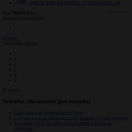
104279_BIBLIOGRAFIA_COMENTADA.pdf
Read
86615
times
(70718 descargas)
Comparte este artículo
Google+
Valora este artículo
1
2
3
4
5
(0 votos)
Artículos relacionados (por etiqueta)
Caso clínico de enfermedad de Fabry
Los cereales en la alimentación del lactante y el niño pequeño
En marzo y abril de 1969 «Acta Pediátrica Española»
publicaba...