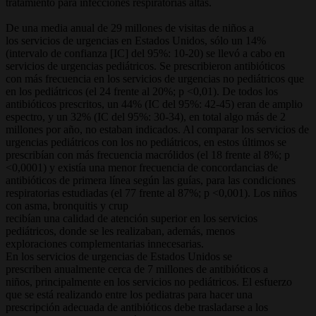
tratamiento para infecciones respiratorias altas.
De una media anual de 29 millones de visitas de niños a
los servicios de urgencias en Estados Unidos, sólo un 14%
(intervalo de confianza [IC] del 95%: 10-20) se llevó a cabo en
servicios de urgencias pediátricos. Se prescribieron antibióticos
con más frecuencia en los servicios de urgencias no pediátricos que
en los pediátricos (el 24 frente al 20%; p <0,01). De todos los
antibióticos prescritos, un 44% (IC del 95%: 42-45) eran de amplio
espectro, y un 32% (IC del 95%: 30-34), en total algo más de 2
millones por año, no estaban indicados. Al comparar los servicios de
urgencias pediátricos con los no pediátricos, en estos últimos se
prescribían con más frecuencia macrólidos (el 18 frente al 8%; p
<0,0001) y existía una menor frecuencia de concordancias de
antibióticos de primera línea según las guías, para las condiciones
respiratorias estudiadas (el 77 frente al 87%; p <0,001). Los niños
con asma, bronquitis y crup
recibían una calidad de atención superior en los servicios
pediátricos, donde se les realizaban, además, menos
exploraciones complementarias innecesarias.
En los servicios de urgencias de Estados Unidos se
prescriben anualmente cerca de 7 millones de antibióticos a
niños, principalmente en los servicios no pediátricos. El esfuerzo
que se está realizando entre los pediatras para hacer una
prescripción adecuada de antibióticos debe trasladarse a los