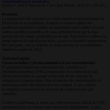
Cannabinoid toxicity in pediatrics
Blohm E, Sell P, Neavyn M. Curr Opin Pediatr. 2019; 31: 256-261.
Resumen
La legalización del cannabis en varios estados norteamericanos ha
favorecido su accesibilidad. Aunque el consumo global de
marihuana permanece estable, ha aumentado entre adultos jóvenes,
padres con niños pequeños en casa, probablemente por la baja
percepción del riesgo producido por su uso. Este hecho conlleva un
riesgo mayor de ingestión en niños, ya sea accidental o exploratoria.
Por otra parte, sólo se dispone de datos del uso de cannabinoides
sintéticos a partir de 2014.
Toxicidad aguda
Farmacocinética y farmacodinámica de los cannabinoides
El principal componente psicoactivo del cannabis es el
tetrahidrocannabinol (THC), responsable de la mayoría de sus
efectos psicotrópicos, aunque existe más de un centenar de
compuestos cannabinoides. Hay receptores de cannabinoides en
numerosas partes del sistema nervioso central, lo que explica
la compleja constelación de síntomas de la intoxicación por
cannabis.
Cuando la marihuana se fuma, las concentraciones séricas del THC
alcanzan el pico en minutos para descender rápidamente, lo que