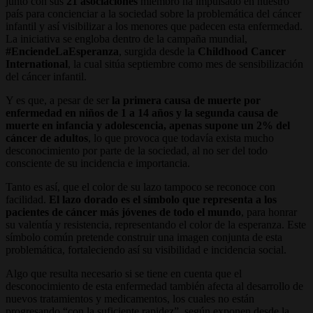
junto con sus
21 asociaciones
miembro ha impulsado en nuestro
país para concienciar a la sociedad sobre la problemática del cáncer
infantil y así visibilizar a los menores que padecen esta enfermedad.
La iniciativa se engloba dentro de la campaña mundial,
#EnciendeLaEsperanza
, surgida desde la
Childhood Cancer
International
, la cual sitúa septiembre como mes de sensibilización
del cáncer infantil.
Y es que, a pesar de ser
la primera causa de muerte por
enfermedad en niños de 1 a 14 años y la segunda causa de
muerte en infancia y adolescencia, apenas supone un 2% del
cáncer de adultos
, lo que provoca que todavía exista mucho
desconocimiento por parte de la sociedad, al no ser del todo
consciente de su incidencia e importancia.
Tanto es así, que el color de su lazo tampoco se reconoce con
facilidad.
El lazo dorado es el símbolo que representa a los
pacientes de cáncer más jóvenes de todo el mundo
, para honrar
su valentía y resistencia, representando el color de la esperanza. Este
símbolo común pretende construir una imagen conjunta de esta
problemática, fortaleciendo así su visibilidad e incidencia social.
Algo que resulta necesario si se tiene en cuenta que el
desconocimiento de esta enfermedad también afecta al desarrollo de
nuevos tratamientos y medicamentos, los cuales no están
progresando “con la suficiente rapidez”, según exponen desde la