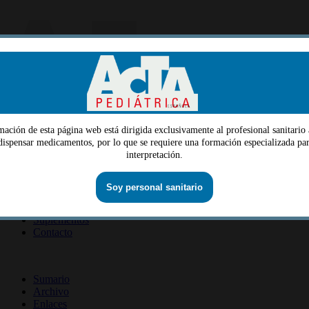
mación de esta página web está dirigida exclusivamente al profesional sanitario 
Menu
 dispensar medicamentos, por lo que se requiere una formación especializada par
interpretación.
Quiénes somos
Dirección
Consejo editorial
Información lectores
Soy personal sanitario
Información revista
Suscripción revista
Información autores
Suplementos
Contacto
ISSN 2014-2986
Sumario
Archivo
Enlaces