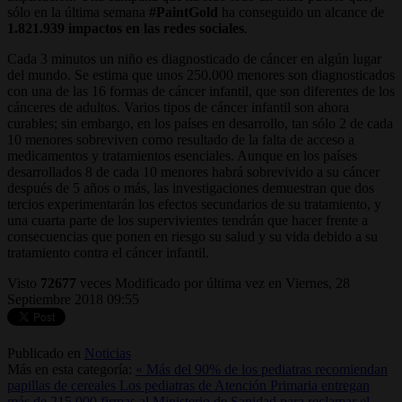
sólo en la última semana
#PaintGold
ha conseguido un alcance de
1.821.939 impactos en las redes sociales
.
Cada 3 minutos un niño es diagnosticado de cáncer en algún lugar
del mundo. Se estima que unos 250.000 menores son diagnosticados
con una de las 16 formas de cáncer infantil, que son diferentes de los
cánceres de adultos. Varios tipos de cáncer infantil son ahora
curables; sin embargo, en los países en desarrollo, tan sólo 2 de cada
10 menores sobreviven como resultado de la falta de acceso a
medicamentos y tratamientos esenciales. Aunque en los países
desarrollados 8 de cada 10 menores habrá sobrevivido a su cáncer
después de 5 años o más, las investigaciones demuestran que dos
tercios experimentarán los efectos secundarios de su tratamiento, y
una cuarta parte de los supervivientes tendrán que hacer frente a
consecuencias que ponen en riesgo su salud y su vida debido a su
tratamiento contra el cáncer infantil.
Visto
72677
veces
Modificado por última vez en Viernes, 28
Septiembre 2018 09:55
Publicado en
Noticias
Más en esta categoría:
« Más del 90% de los pediatras recomiendan
papillas de cereales
Los pediatras de Atención Primaria entregan
más de 215.000 firmas al Ministerio de Sanidad para reclamar el