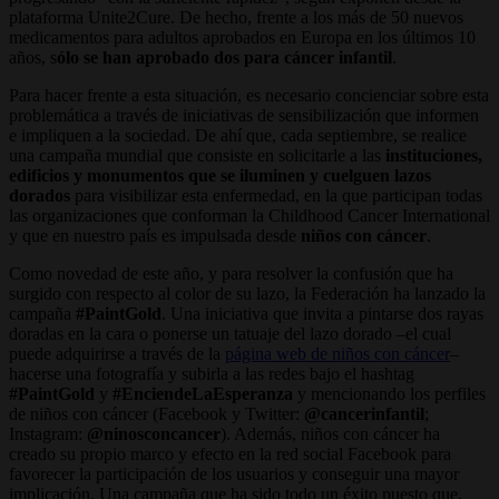
plataforma Unite2Cure. De hecho, frente a los más de 50 nuevos
medicamentos para adultos aprobados en Europa en los últimos 10
años, s
ólo se han aprobado dos para cáncer infantil
.
Para hacer frente a esta situación, es necesario concienciar sobre esta
problemática a través de iniciativas de sensibilización que informen
e impliquen a la sociedad. De ahí que, cada septiembre, se realice
una campaña mundial que consiste en solicitarle a las
instituciones,
edificios y monumentos que se iluminen y cuelguen lazos
dorados
para visibilizar esta enfermedad, en la que participan todas
las organizaciones que conforman la Childhood Cancer International
y que en nuestro país es impulsada desde
niños con cáncer
.
Como novedad de este año, y para resolver la confusión que ha
surgido con respecto al color de su lazo, la Federación ha lanzado la
campaña
#PaintGold
. Una iniciativa que invita a pintarse dos rayas
doradas en la cara o ponerse un tatuaje del lazo dorado –el cual
puede adquirirse a través de la
página web de niños con cáncer
–
hacerse una fotografía y subirla a las redes bajo el hashtag
#PaintGold
y
#EnciendeLaEsperanza
y mencionando los perfiles
de niños con cáncer (Facebook y Twitter:
@cancerinfantil
;
Instagram:
@ninosconcancer
). Además, niños con cáncer ha
creado su propio marco y efecto en la red social Facebook para
favorecer la participación de los usuarios y conseguir una mayor
implicación. Una campaña que ha sido todo un éxito puesto que,