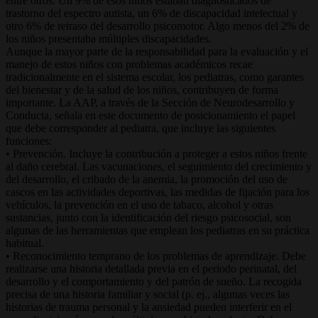
entre otros. Un 9% de esos niños estaban diagnosticados de
trastorno del espectro autista, un 6% de discapacidad intelectual y
otro 6% de retraso del desarrollo psicomotor. Algo menos del 2% de
los niños presentaba múltiples discapacidades.
Aunque la mayor parte de la responsabilidad para la evaluación y el
manejo de estos niños con problemas académicos recae
tradicionalmente en el sistema escolar, los pediatras, como garantes
del bienestar y de la salud de los niños, contribuyen de forma
importante. La AAP, a través de la Sección de Neurodesarrollo y
Conducta, señala en este documento de posicionamiento el papel
que debe corresponder al pediatra, que incluye las siguientes
funciones:
• Prevención. Incluye la contribución a proteger a estos niños frente
al daño cerebral. Las vacunaciones, el seguimiento del crecimiento y
del desarrollo, el cribado de la anemia, la promoción del uso de
cascos en las actividades deportivas, las medidas de fijación para los
vehículos, la prevención en el uso de tabaco, alcohol y otras
sustancias, junto con la identificación del riesgo psicosocial, son
algunas de las herramientas que emplean los pediatras en su práctica
habitual.
• Reconocimiento temprano de los problemas de aprendizaje. Debe
realizarse una historia detallada previa en el periodo perinatal, del
desarrollo y el comportamiento y del patrón de sueño. La recogida
precisa de una historia familiar y social (p. ej., algunas veces las
historias de trauma personal y la ansiedad pueden interferir en el