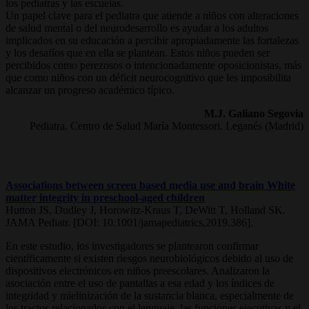
los pediatras y las escuelas.
Un papel clave para el pediatra que atiende a niños con alteraciones
de salud mental o del neurodesarrollo es ayudar a los adultos
implicados en su educación a percibir apropiadamente las fortalezas
y los desafíos que en ella se plantean. Estos niños pueden ser
percibidos como perezosos o intencionadamente oposicionistas, más
que como niños con un déficit neurocognitivo que les imposibilita
alcanzar un progreso académico típico.
M.J. Galiano Segovia
Pediatra. Centro de Salud María Montessori. Leganés (Madrid)
Associations between screen based media use and brain White
matter integrity in preschool-aged children
Hutton JS, Dudley J, Horowitz-Kraus T, DeWitt T, Holland SK.
JAMA Pediatr. [DOI: 10.1001/jamapediatrics,2019.386].
En este estudio, los investigadores se plantearon confirmar
científicamente si existen riesgos neurobiológicos debido al uso de
dispositivos electrónicos en niños preescolares. Analizaron la
asociación entre el uso de pantallas a esa edad y los índices de
integridad y mielinización de la sustancia blanca, especialmente de
los tractos relacionados con el lenguaje, las funciones ejecutivas y el