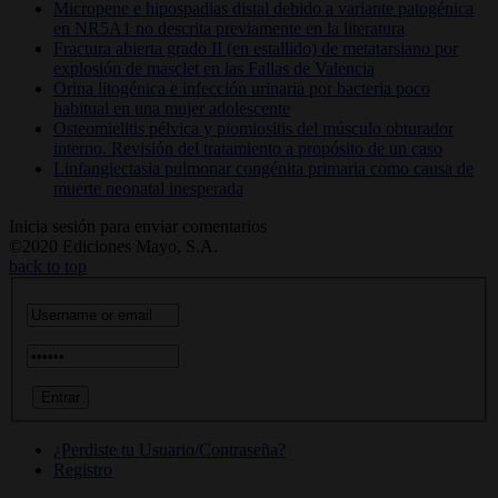
Micropene e hipospadias distal debido a variante patogénica
en NR5A1 no descrita previamente en la literatura
Fractura abierta grado II (en estallido) de metatarsiano por
explosión de masclet en las Fallas de Valencia
Orina litogénica e infección urinaria por bacteria poco
habitual en una mujer adolescente
Osteomielitis pélvica y piomiositis del músculo obturador
interno. Revisión del tratamiento a propósito de un caso
Linfangiectasia pulmonar congénita primaria como causa de
muerte neonatal inesperada
Inicia sesión para enviar comentarios
©2020 Ediciones Mayo, S.A.
back to top
¿Perdiste tu Usuario/Contraseña?
Registro