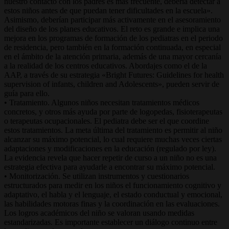
nuestro contacto con los padres es más frecuente, debería detectar a
estos niños antes de que puedan tener dificultades en la escuela».
Asimismo, deberían participar más activamente en el asesoramiento
del diseño de los planes educativos. El reto es grande e implica una
mejora en los programas de formación de los pediatras en el periodo
de residencia, pero también en la formación continuada, en especial
en el ámbito de la atención primaria, además de una mayor cercanía
a la realidad de los centros educativos. Abordajes como el de la
AAP, a través de su estrategia «Bright Futures: Guidelines for health
supervision of infants, children and Adolescents», pueden servir de
guía para ello.
• Tratamiento. Algunos niños necesitan tratamientos médicos
concretos, y otros más ayuda por parte de logopedas, fisioterapeutas
o terapeutas ocupacionales. El pediatra debe ser el que coordine
estos tratamientos. La meta última del tratamiento es permitir al niño
alcanzar su máximo potencial, lo cual requiere muchas veces ciertas
adaptaciones y modificaciones en la educación (regulado por ley).
La evidencia revela que hacer repetir de curso a un niño no es una
estrategia efectiva para ayudarle a encontrar su máximo potencial.
• Monitorización. Se utilizan instrumentos y cuestionarios
estructurados para medir en los niños el funcionamiento cognitivo y
adaptativo, el habla y el lenguaje, el estado conductual y emocional,
las habilidades motoras finas y la coordinación en las evaluaciones.
Los logros académicos del niño se valoran usando medidas
estandarizadas. Es importante establecer un diálogo continuo entre