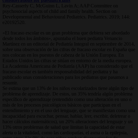
considerations for paediatricians
Rey-Casserly C, McGuinn L, Lavin A; AAP Committee on
psychosocial aspects of child and family health. Section on
Developmental and Behavioural Pediatrics. Pediatrics. 2019; 144:
e20192520.
«El fracaso escolar es un gran problema que debiera ser abordado
desde todos los ámbitos», apuntaba el buen pediatra Venancio
Martínez en un editorial de Pediatría Integral en septiembre de 2014,
sobre una observación de las cifras de fracaso escolar en España que
nos colocan en los puestos de cabeza de la Unión Europea. En
Estados Unidos las cifras se sitúan en entorno de la media europea.
La Academia Americana de Pediatría (AAP) ha considerado que el
fracaso escolar es también responsabilidad del pediatra y ha
publicado unas consideraciones para los pediatras que pasamos a
resumir.
Se estima que un 13% de los niños escolarizados tiene algún tipo de
problema de aprendizaje. De estos, un 35% tendría algún problema
específico de aprendizaje (entendido como una alteración en uno o
más de los procesos psicológicos básicos que participan en el
entendimiento y en el uso del lenguaje, que se manifiestan como una
incapacidad para escuchar, pensar, hablar, leer, escribir, deletrear o
hacer cálculos matemáticos), un 20% alteraciones del lenguaje y un
13% otros problemas de salud que limitan la capacidad de estar
alerta o la vitalidad, como las cardiopatías, el asma o la epilepsia,