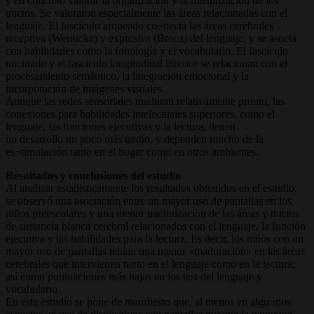
y en concreto valorar la organización y la mielinización de los
tractos. Se valoraron especialmente las áreas relacionadas con el
lenguaje. El fascículo arqueado co¬necta las áreas cerebrales
receptiva (Wernicke) y expresiva (Broca) del lenguaje, y se asocia
con habilidades como la fonología y el vocabulario. El fascículo
uncinado y el fascículo longitudinal inferior se relacionan con el
procesamiento semántico, la integración emocional y la
incorporación de imágenes visuales.
Aunque las redes sensoriales maduran relativamente pronto, las
conexiones para habilidades intelectuales superiores, como el
lenguaje, las funciones ejecutivas y la lectura, tienen
un desarrollo un poco más tardío, y dependen mucho de la
es¬timulación tanto en el hogar como en otros ambientes.
Resultados y conclusiones del estudio
Al analizar estadísticamente los resultados obtenidos en el estudio,
se observó una asociación entre un mayor uso de pantallas en los
niños preescolares y una menor mielinización de las áreas y tractos
de sustancia blanca cerebral relacionados con el lenguaje, la función
ejecutiva y las habilidades para la lectura. Es decir, los niños con un
mayor uso de pantallas tenían una menor «maduración» en las áreas
cerebrales que intervienen tanto en el lenguaje como en la lectura,
así como puntuaciones más bajas en los test del lenguaje y
vocabulario.
En este estudio se pone de manifiesto que, al menos en algu¬nos