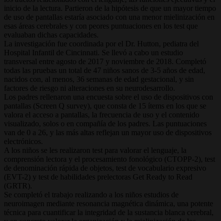
inicio de la lectura. Partieron de la hipótesis de que un mayor tiempo
de uso de pantallas estaría asociado con una menor mielinización en
esas áreas cerebrales y con peores puntuaciones en los test que
evaluaban dichas capacidades.
La investigación fue coordinada por el Dr. Hutton, pediatra del
Hospital Infantil de Cincinnati. Se llevó a cabo un estudio
transversal entre agosto de 2017 y noviembre de 2018. Completó
todas las pruebas un total de 47 niños sanos de 3-5 años de edad,
nacidos con, al menos, 36 semanas de edad gestacional, y sin
factores de riesgo ni alteraciones en su neurodesarrollo.
Los padres rellenaron una encuesta sobre el uso de dispositivos con
pantallas (Screen Q survey), que consta de 15 ítems en los que se
valora el acceso a pantallas, la frecuencia de uso y el contenido
visualizado, solos o en compañía de los padres. Las puntuaciones
van de 0 a 26, y las más altas reflejan un mayor uso de dispositivos
electrónicos.
A los niños se les realizaron test para valorar el lenguaje, la
comprensión lectora y el procesamiento fonológico (CTOPP-2), test
de denominación rápida de objetos, test de vocabulario expresivo
(EVT-2) y test de habilidades prelectoras Get Ready to Read
(GRTR).
Se completó el trabajo realizando a los niños estudios de
neuroimagen mediante resonancia magnética dinámica, una potente
técnica para cuantificar la integridad de la sustancia blanca cerebral,