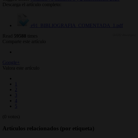
Descarga el artículo completo:
e91_BIBLIOGRAFIA_COMENTADA_1.pdf
Read
59588
times
(44182 descargas)
Comparte este artículo
Google+
Valora este artículo
1
2
3
4
5
(0 votos)
Artículos relacionados (por etiqueta)