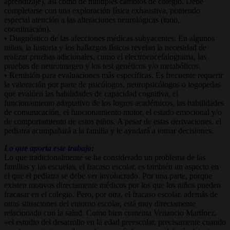
aprendizaje), así como de múltiples cambios de colegio. Debe
completarse con una exploración física exhaustiva, poniendo
especial atención a las alteraciones neurológicas (tono,
coordinación).
• Diagnóstico de las afecciones médicas subyacentes. En algunos
niños, la historia y los hallazgos físicos revelan la necesidad de
realizar pruebas adicionales, como el electroencefalograma, las
pruebas de neuroimagen y los test genéticos y/o metabólicos.
• Remisión para evaluaciones más específicas. Es frecuente requerir
la valoración por parte de psicólogos, neuropsicólogos o logopedas
que evalúen las habilidades de capacidad cognitiva, el
funcionamiento adaptativo de los logros académicos, las habilidades
de comunicación, el funcionamiento motor, el estado emocional y/o
de comportamiento de estos niños. A pesar de estas derivaciones, el
pediatra acompañará a la familia y le ayudará a tomar decisiones.
Lo que aporta este trabajo:
Lo que tradicionalmente se ha considerado un problema de las
familias y las escuelas, el fracaso escolar, es también un aspecto en
el que el pediatra se debe ver involucrado. Por una parte, porque
existen motivos directamente médicos por los que los niños pueden
fracasar en el colegio. Pero, por otra, el fracaso escolar, además de
otras situaciones del entorno escolar, está muy directamente
relacionado con la salud. Como bien comenta Venancio Martínez,
«el estudio del desarrollo en la edad preescolar, precisamente cuando