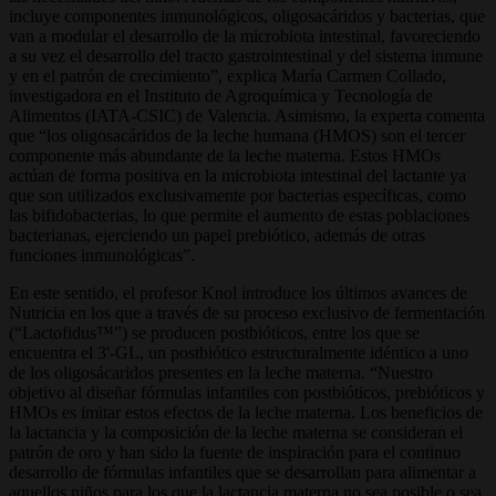
incluye componentes inmunológicos, oligosacáridos y bacterias, que
van a modular el desarrollo de la microbiota intestinal, favoreciendo
a su vez el desarrollo del tracto gastrointestinal y del sistema inmune
y en el patrón de crecimiento”, explica María Carmen Collado,
investigadora en el Instituto de Agroquímica y Tecnología de
Alimentos (IATA-CSIC) de Valencia. Asimismo, la experta comenta
que “los oligosacáridos de la leche humana (HMOS) son el tercer
componente más abundante de la leche materna. Estos HMOs
actúan de forma positiva en la microbiota intestinal del lactante ya
que son utilizados exclusivamente por bacterias específicas, como
las bifidobacterias, lo que permite el aumento de estas poblaciones
bacterianas, ejerciendo un papel prebiótico, además de otras
funciones inmunológicas”.
En este sentido, el profesor Knol introduce los últimos avances de
Nutricia en los que a través de su proceso exclusivo de fermentación
(“Lactofidus™”) se producen postbióticos, entre los que se
encuentra el 3'-GL, un postbiótico estructuralmente idéntico a uno
de los oligosácaridos presentes en la leche materna. “Nuestro
objetivo al diseñar fórmulas infantiles con postbióticos, prebióticos y
HMOs es imitar estos efectos de la leche materna. Los beneficios de
la lactancia y la composición de la leche materna se consideran el
patrón de oro y han sido la fuente de inspiración para el continuo
desarrollo de fórmulas infantiles que se desarrollan para alimentar a
aquellos niños para los que la lactancia materna no sea posible o sea