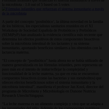
Fórmulas infantiles que refuerzan el sistema inmunitario a través de
la microbiota
-
1.0
out of
5
based on
5
votes
A partir del concepto ‘postbiótico’, la última novedad en la familia
de los bióticos, los especialistas sanitarios reunidos en el XI
Workshop de Sociedad Española de Probióticos y Prebióticos
(SEMiPyP) han analizado la evidencia científica más reciente que
determina los efectos positivos de estos componentes bioactivos
sobre la microbiota intestinal de los lactantes y su sistema
inmunitario, aportando beneficios similares a los obtenidos con la
lactancia materna.
“El concepto de “postbiótico” hasta ahora no se había utilizado de
manera generalizada en las fórmulas infantiles, pero representa un
paso más en el intento de imitar/reflejar la complejidad y
funcionalidad de la leche materna, ya que en esta se encuentran
compuestos bioactivos (como las bacterias y sus metabolitos) que
ofrecen efectos beneficiosos sobre el sistema inmunitario y la
microbiota intestinal”, manifiesta el profesor Jan Knol, director del
programa de Microbiota y Microbiología en Danone Nutricia
Research Utrecht/Singapur.
“La leche materna es un alimento complejo y vivo que se adapta a
las necesidades del niño. Además de los componentes nutritivos,