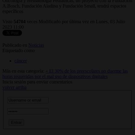
Oncología y Hematología Pediátricas, un proyecto con la Fundación
A.Bosch, Fundación Aladina y Fundación Small, tendrá espacios
específicos
Visto
54704
veces
Modificado por última vez en Lunes, 03 Julio
2023 11:00
Publicado en
Noticias
Etiquetado como
cáncer
Más en esta categoría:
« El 30% de los preescolares no duerme las
horas requeridas por el mal uso de dispositivos digitales
Inicia sesión para enviar comentarios
volver arriba