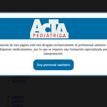
mación de esta página web está dirigida exclusivamente al profesional sanitario 
Menu
 dispensar medicamentos, por lo que se requiere una formación especializada par
interpretación.
Quiénes somos
Dirección
Consejo editorial
Información lectores
Soy personal sanitario
Información revista
Suscripción revista
Información autores
Suplementos
Contacto
ISSN 2014-2986
Sumario
Archivo
Enlaces