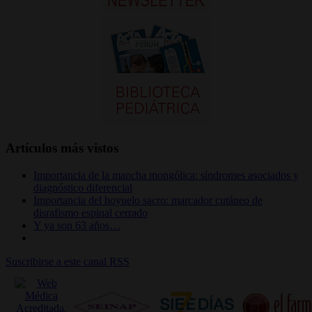
Artículos más vistos
Importancia de la mancha mongólica: síndromes asociados y
diagnóstico diferencial
Importancia del hoyuelo sacro: marcador cutáneo de
disrafismo espinal cerrado
Y ya son 63 años…
Suscribirse a este canal RSS