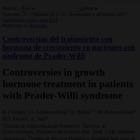
Buscar...
Volumen 75 - Números 11 y 12 - Noviembre y diciembre 2017
Suscribirse a este canal RSS
Publicado en
Revisión
Controversias del tratamiento con
hormona de crecimiento en pacientes con
síndrome de Prader-Willi
Controversies in growth
hormone treatment in patients
with Prader-Willi syndrome
1
2
3,4
3
R. Corripio
, O. Giménez-Palop
, L. Ibáñez
, M. Ramon-Krauel
,
5
6
M.J. Rivero
, A. Vela
1
2
Unidad de Endocrinología Pediátrica.
Servicio de
Endocrinología. Hospital Universitario Parc Taulí. UAB. Sabadell
3
(Barcelona).
Institut de Recerca Pediàtrica. Hospital Sant Joan de