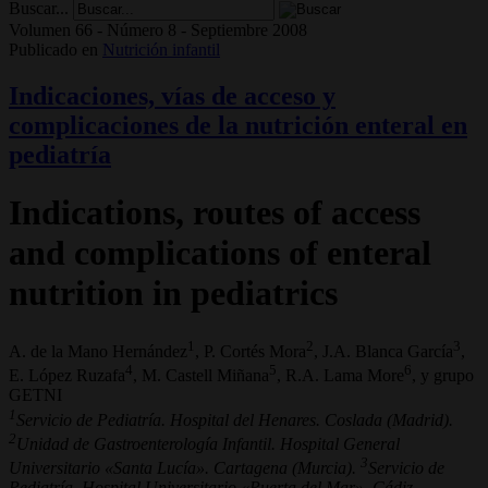
Buscar...
Volumen 66 - Número 8 - Septiembre 2008
Publicado en
Nutrición infantil
Indicaciones, vías de acceso y
complicaciones de la nutrición enteral en
pediatría
Indications, routes of access
and complications of enteral
nutrition in pediatrics
1
2
3
A. de la Mano Hernández
, P. Cortés Mora
, J.A. Blanca García
,
4
5
6
E. López Ruzafa
, M. Castell Miñana
, R.A. Lama More
, y grupo
GETNI
1
Servicio de Pediatría. Hospital del Henares. Coslada (Madrid).
2
Unidad de Gastroenterología Infantil. Hospital General
3
Universitario «Santa Lucía». Cartagena (Murcia).
Servicio de
Pediatría. Hospital Universitario «Puerta del Mar». Cádiz.