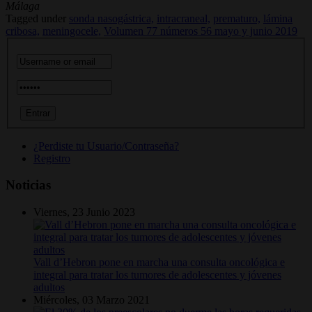
Málaga
Tagged under
sonda nasogástrica,
intracraneal,
prematuro,
lámina
cribosa,
meningocele,
Volumen 77 números 56 mayo y junio 2019
¿Perdiste tu Usuario/Contraseña?
Registro
Noticias
Viernes, 23 Junio 2023
Vall d’Hebron pone en marcha una consulta oncológica e
integral para tratar los tumores de adolescentes y jóvenes
adultos
Miércoles, 03 Marzo 2021