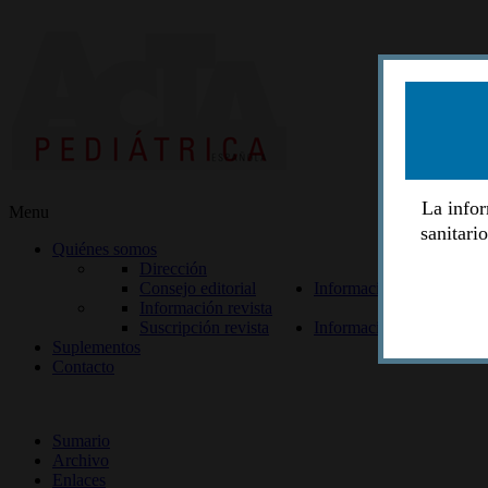
La infor
Menu
sanitari
Quiénes somos
Dirección
Consejo editorial
Información lectores
Información revista
Suscripción revista
Información autores
Suplementos
Contacto
ISSN 2014-2986
Sumario
Archivo
Enlaces