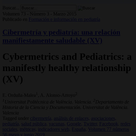
Buscar...
Volumen 73 - Número 3 - Marzo 2015
Publicado en
Formación e información en pediatría
Cibermetría y pediatría: una relación
manifiestamente saludable (XV)
Cybermetrics and Pediatrics: a
manifestly healthy relationship
(XV)
1
2
E. Orduña-Malea
, A. Alonso-Arroyo
1
2
Universitat Politècnica de València. Valencia.
Departamento de
Historia de la Ciencia y Documentación. Universitat de València.
Valencia
Tagged under
cibermetría,
análisis de enlaces,
asociaciones,
pediatría,
salud pública,
vacunas,
Google,
Twitter,
Facebook,
redes
sociales,
métricas,
indicadores web,
España,
Volumen 77 números
56 mayo y junio 2019