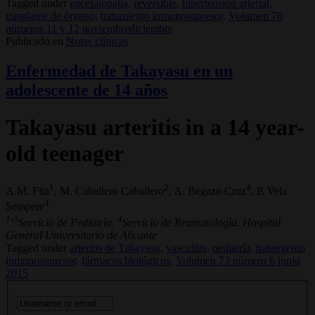
Tagged under
encefalopatía,
reversible,
hipertensión arterial,
trasplante de órgano,
tratamiento inmunosupresor,
Volumen 76
números 11 y 12 noviembrediciembre
Publicado en
Notas clínicas
Enfermedad de Takayasu en un
adolescente de 14 años
Takayasu arteritis in a 14 year-
old teenager
1
2
4
A.M. Fita
, M. Caballero Caballero
, A. Begazo Cruz
, P. Vela
4
Sempere
1-3
4
Servicio de Pediatría.
Servicio de Reumatología. Hospital
General Universitario de Alicante
Tagged under
arteritis de Takayasu,
vasculitis,
pediatría,
tratamiento
inmunosupresor,
fármacos biológicos,
Volumen 73 número 6 junio
2015