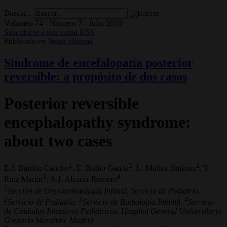
Buscar...
Volumen 74 - Número 7 - Julio 2016
Suscribirse a este canal RSS
Publicado en
Notas clínicas
Síndrome de encefalopatía posterior
reversible: a propósito de dos casos
Posterior reversible
encephalopathy syndrome:
about two cases
1
2
2
E.J. Bardón Cancho
, E. Rubio García
, L. Muñoz Jiménez
, Y.
3
4
Ruiz Martín
, A.J. Alcaraz Romero
1
Sección de Oncohematología Infantil. Servicio de Pediatría.
2
3
4
Servicio de Pediatría.
Servicio de Radiología Infantil.
Servicio
de Cuidados Intensivos Pediátricos. Hospital General Universitario
Gregorio Marañón. Madrid