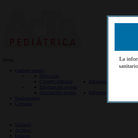
La infor
Menu
sanitari
Quiénes somos
Dirección
Consejo editorial
Información lectores
Información revista
Suscripción revista
Información autores
Suplementos
Contacto
ISSN 2014-2986
Sumario
Archivo
Enlaces