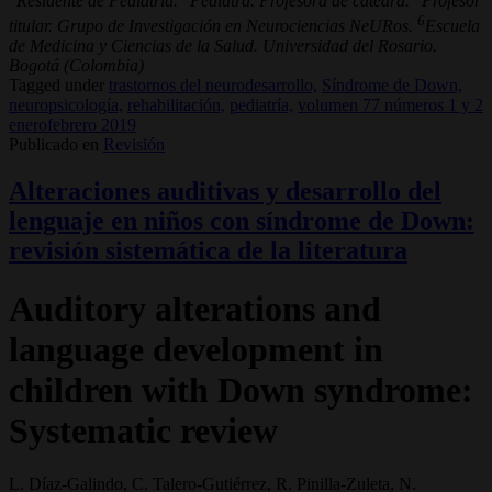
Residente de Pediatría.
Pediatra. Profesora de cátedra.
Profesor
6
titular. Grupo de Investigación en Neurociencias NeURos.
Escuela
de Medicina y Ciencias de la Salud. Universidad del Rosario.
Bogotá (Colombia)
Tagged under
trastornos del neurodesarrollo,
Síndrome de Down,
neuropsicología,
rehabilitación,
pediatría,
volumen 77 números 1 y 2
enerofebrero 2019
Publicado en
Revisión
Alteraciones auditivas y desarrollo del
lenguaje en niños con síndrome de Down:
revisión sistemática de la literatura
Auditory alterations and
language development in
children with Down syndrome:
Systematic review
L. Díaz-Galindo, C. Talero-Gutiérrez, R. Pinilla-Zuleta, N.