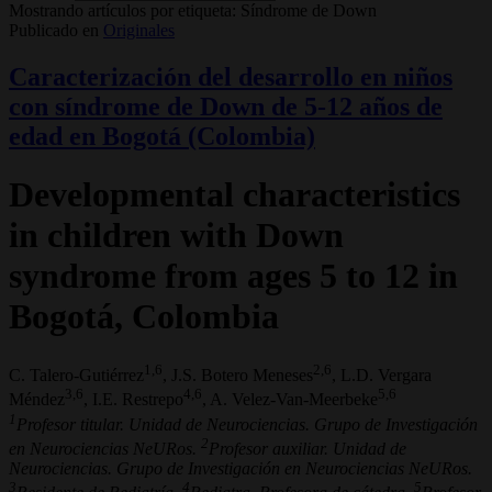
Mostrando artículos por etiqueta: Síndrome de Down
Publicado en
Originales
Caracterización del desarrollo en niños
con síndrome de Down de 5-12 años de
edad en Bogotá (Colombia)
Developmental characteristics
in children with Down
syndrome from ages 5 to 12 in
Bogotá, Colombia
1,6
2,6
C. Talero-Gutiérrez
, J.S. Botero Meneses
, L.D. Vergara
3,6
4,6
5,6
Méndez
, I.E. Restrepo
, A. Velez-Van-Meerbeke
1
Profesor titular. Unidad de Neurociencias. Grupo de Investigación
2
en Neurociencias NeURos.
Profesor auxiliar. Unidad de
Neurociencias. Grupo de Investigación en Neurociencias NeURos.
3
4
5