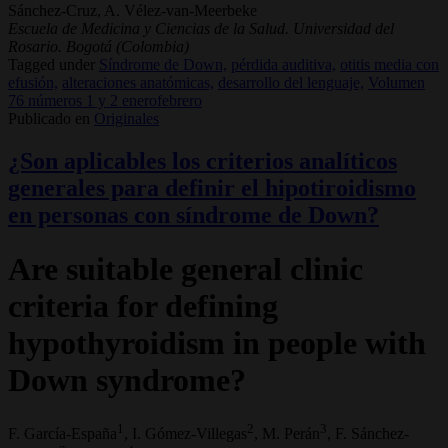
Sánchez-Cruz, A. Vélez-van-Meerbeke
Escuela de Medicina y Ciencias de la Salud. Universidad del
Rosario. Bogotá (Colombia)
Tagged under
Síndrome de Down,
pérdida auditiva,
otitis media con
efusión,
alteraciones anatómicas,
desarrollo del lenguaje,
Volumen
76 números 1 y 2 enerofebrero
Publicado en
Originales
¿Son aplicables los criterios analíticos
generales para definir el hipotiroidismo
en personas con síndrome de Down?
Are suitable general clinic
criteria for defining
hypothyroidism in people with
Down syndrome?
1
2
3
F. García-España
, I. Gómez-Villegas
, M. Perán
, F. Sánchez-