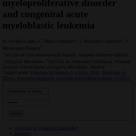
myeloproliferative disorder
and congenital acute
myeloblastic leukemia
1
1
H. Avellón Liaño, C. Mata Fernández
, I. Pescador Chamorro
, J.
2
Menárquez Palanca
1
Sección de Oncohematología Infantil. Hospital Materno-Infantil
2
«Gregorio Marañón».
Servicio de Anatomía Patológica. Hospital
General Universitario «Gregorio Marañón». Madrid
Tagged under
Volumen 66 número 9 octubre 2008,
Síndrome de
Down,
leucemia transitoria,
leucemia mieloblástica aguda,
GATA1
¿Perdiste tu Usuario/Contraseña?
Registro