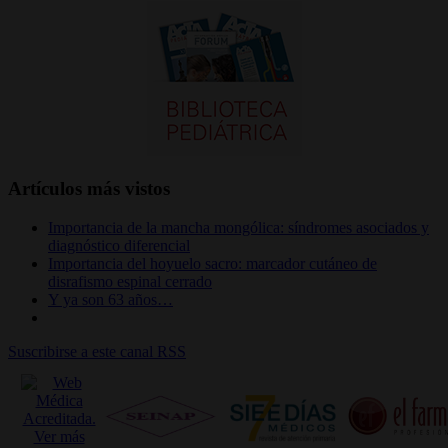
Artículos más vistos
Importancia de la mancha mongólica: síndromes asociados y
diagnóstico diferencial
Importancia del hoyuelo sacro: marcador cutáneo de
disrafismo espinal cerrado
Y ya son 63 años…
Suscribirse a este canal RSS