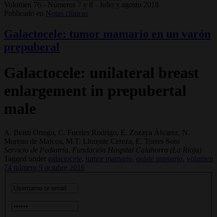
Volumen 76 - Números 7 y 8 - Julio y agosto 2018
Publicado en
Notas clínicas
Galactocele: tumor mamario en un varón
prepuberal
Galactocele: unilateral breast
enlargement in prepubertal
male
A. Beisti Ortego, C. Fuertes Rodrigo, E. Zozaya Álvarez, N.
Moreno de Marcos, M.T. Llorente Cereza, E. Torres Soto
Servicio de Pediatría. Fundación Hospital Calahorra (La Rioja)
Tagged under
galactocele,
tumor mamario,
quiste mamario,
volumen
74 número 9 octubre 2016