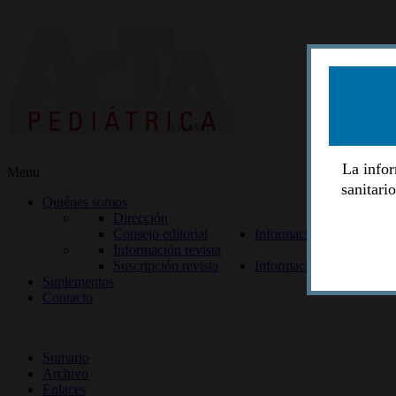
La infor
Menu
sanitari
Quiénes somos
Dirección
Consejo editorial
Información lectores
Información revista
Suscripción revista
Información autores
Suplementos
Contacto
ISSN 2014-2986
Sumario
Archivo
Enlaces