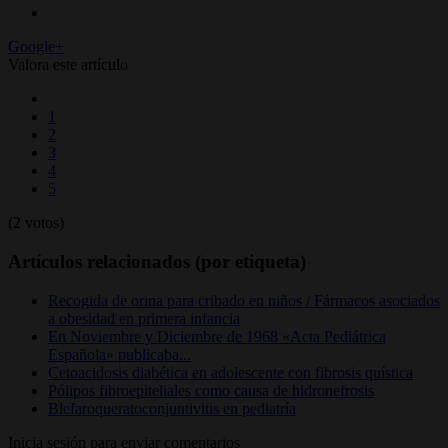
Google+
Valora este artículo
1
2
3
4
5
(2 votos)
Artículos relacionados (por etiqueta)
Recogida de orina para cribado en niños / Fármacos asociados
a obesidad en primera infancia
En Noviembre y Diciembre de 1968 «Acta Pediátrica
Española» publicaba...
Cetoacidosis diabética en adolescente con fibrosis quística
Pólipos fibroepiteliales como causa de hidronefrosis
Blefaroqueratoconjuntivitis en pediatría
Inicia sesión para enviar comentarios