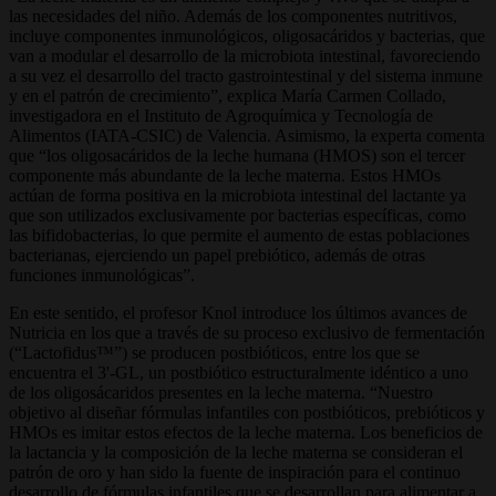
las necesidades del niño. Además de los componentes nutritivos,
incluye componentes inmunológicos, oligosacáridos y bacterias, que
van a modular el desarrollo de la microbiota intestinal, favoreciendo
a su vez el desarrollo del tracto gastrointestinal y del sistema inmune
y en el patrón de crecimiento”, explica María Carmen Collado,
investigadora en el Instituto de Agroquímica y Tecnología de
Alimentos (IATA-CSIC) de Valencia. Asimismo, la experta comenta
que “los oligosacáridos de la leche humana (HMOS) son el tercer
componente más abundante de la leche materna. Estos HMOs
actúan de forma positiva en la microbiota intestinal del lactante ya
que son utilizados exclusivamente por bacterias específicas, como
las bifidobacterias, lo que permite el aumento de estas poblaciones
bacterianas, ejerciendo un papel prebiótico, además de otras
funciones inmunológicas”.
En este sentido, el profesor Knol introduce los últimos avances de
Nutricia en los que a través de su proceso exclusivo de fermentación
(“Lactofidus™”) se producen postbióticos, entre los que se
encuentra el 3'-GL, un postbiótico estructuralmente idéntico a uno
de los oligosácaridos presentes en la leche materna. “Nuestro
objetivo al diseñar fórmulas infantiles con postbióticos, prebióticos y
HMOs es imitar estos efectos de la leche materna. Los beneficios de
la lactancia y la composición de la leche materna se consideran el
patrón de oro y han sido la fuente de inspiración para el continuo
desarrollo de fórmulas infantiles que se desarrollan para alimentar a