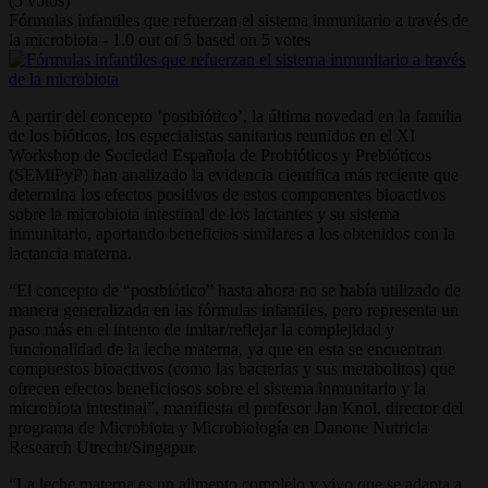
(5 votos)
Fórmulas infantiles que refuerzan el sistema inmunitario a través de
la microbiota
-
1.0
out of
5
based on
5
votes
A partir del concepto ‘postbiótico’, la última novedad en la familia
de los bióticos, los especialistas sanitarios reunidos en el XI
Workshop de Sociedad Española de Probióticos y Prebióticos
(SEMiPyP) han analizado la evidencia científica más reciente que
determina los efectos positivos de estos componentes bioactivos
sobre la microbiota intestinal de los lactantes y su sistema
inmunitario, aportando beneficios similares a los obtenidos con la
lactancia materna.
“El concepto de “postbiótico” hasta ahora no se había utilizado de
manera generalizada en las fórmulas infantiles, pero representa un
paso más en el intento de imitar/reflejar la complejidad y
funcionalidad de la leche materna, ya que en esta se encuentran
compuestos bioactivos (como las bacterias y sus metabolitos) que
ofrecen efectos beneficiosos sobre el sistema inmunitario y la
microbiota intestinal”, manifiesta el profesor Jan Knol, director del
programa de Microbiota y Microbiología en Danone Nutricia
Research Utrecht/Singapur.
“La leche materna es un alimento complejo y vivo que se adapta a