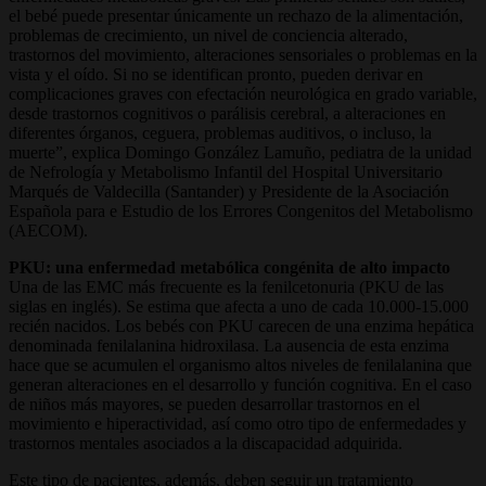
el bebé puede presentar únicamente un rechazo de la alimentación,
problemas de crecimiento, un nivel de conciencia alterado,
trastornos del movimiento, alteraciones sensoriales o problemas en la
vista y el oído. Si no se identifican pronto, pueden derivar en
complicaciones graves con efectación neurológica en grado variable,
desde trastornos cognitivos o parálisis cerebral, a alteraciones en
diferentes órganos, ceguera, problemas auditivos, o incluso, la
muerte”, explica Domingo González Lamuño, pediatra de la unidad
de Nefrología y Metabolismo Infantil del Hospital Universitario
Marqués de Valdecilla (Santander) y Presidente de la Asociación
Española para e Estudio de los Errores Congenitos del Metabolismo
(AECOM).
PKU: una enfermedad metabólica congénita de alto impacto
Una de las EMC más frecuente es la fenilcetonuria (PKU de las
siglas en inglés). Se estima que afecta a uno de cada 10.000-15.000
recién nacidos. Los bebés con PKU carecen de una enzima hepática
denominada fenilalanina hidroxilasa. La ausencia de esta enzima
hace que se acumulen el organismo altos niveles de fenilalanina que
generan alteraciones en el desarrollo y función cognitiva. En el caso
de niños más mayores, se pueden desarrollar trastornos en el
movimiento e hiperactividad, así como otro tipo de enfermedades y
trastornos mentales asociados a la discapacidad adquirida.
Este tipo de pacientes, además, deben seguir un tratamiento