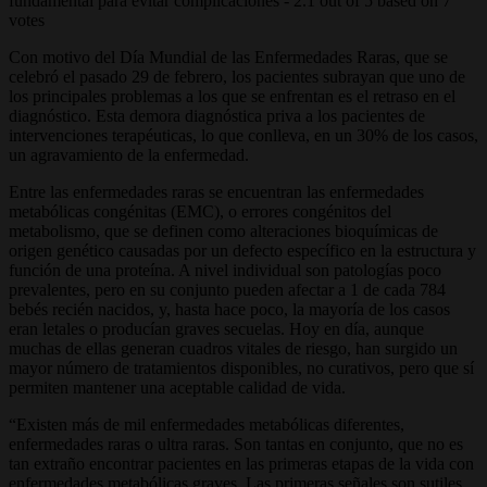
fundamental para evitar complicaciones
-
2.1
out of
5
based on
7
votes
Con motivo del Día Mundial de las Enfermedades Raras, que se
celebró el pasado 29 de febrero, los pacientes subrayan que uno de
los principales problemas a los que se enfrentan es el retraso en el
diagnóstico. Esta demora diagnóstica priva a los pacientes de
intervenciones terapéuticas, lo que conlleva, en un 30% de los casos,
un agravamiento de la enfermedad.
Entre las enfermedades raras se encuentran las enfermedades
metabólicas congénitas (EMC), o errores congénitos del
metabolismo, que se definen como alteraciones bioquímicas de
origen genético causadas por un defecto específico en la estructura y
función de una proteína. A nivel individual son patologías poco
prevalentes, pero en su conjunto pueden afectar a 1 de cada 784
bebés recién nacidos, y, hasta hace poco, la mayoría de los casos
eran letales o producían graves secuelas. Hoy en día, aunque
muchas de ellas generan cuadros vitales de riesgo, han surgido un
mayor número de tratamientos disponibles, no curativos, pero que sí
permiten mantener una aceptable calidad de vida.
“Existen más de mil enfermedades metabólicas diferentes,
enfermedades raras o ultra raras. Son tantas en conjunto, que no es
tan extraño encontrar pacientes en las primeras etapas de la vida con
enfermedades metabólicas graves. Las primeras señales son sutiles,