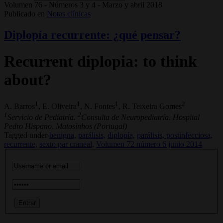
Volumen 76 - Números 3 y 4 - Marzo y abril 2018
Publicado en
Notas clínicas
Diplopía recurrente: ¿qué pensar?
Recurrent diplopia: to think
about?
1
1
1
2
A. Barros
, E. Oliveira
, N. Fontes
, R. Teixeira Gomes
1
2
Servicio de Pediatría.
Consulta de Neuropediatría. Hospital
Pedro Hispano. Matosinhos (Portugal)
Tagged under
benigna,
parálisis,
diplopía,
parálisis, postinfecciosa,
recurrente,
sexto par craneal,
Volumen 72 número 6 junio 2014