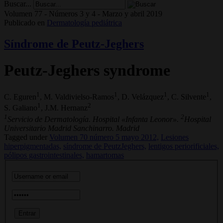
Buscar...
Volumen 77 - Números 3 y 4 - Marzo y abril 2019
Publicado en
Dermatología pediátrica
Síndrome de Peutz-Jeghers
Peutz-Jeghers syndrome
1
1
1
1
C. Eguren
, M. Valdivielso-Ramos
, D. Velázquez
, C. Silvente
,
1
2
S. Galiano
, J.M. Hernanz
1
2
Servicio de Dermatología. Hospital «Infanta Leonor».
Hospital
Universitario Madrid Sanchinarro. Madrid
Tagged under
Volumen 70 número 5 mayo 2012,
Lesiones
hiperpigmentadas,
síndrome de PeutzJeghers,
lentigos periorificiales,
pólipos gastrointestinales,
hamartomas