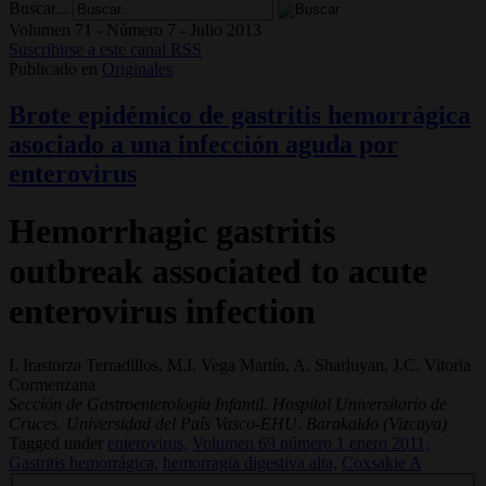
Buscar...
Volumen 71 - Número 7 - Julio 2013
Suscribirse a este canal RSS
Publicado en
Originales
Brote epidémico de gastritis hemorrágica
asociado a una infección aguda por
enterovirus
Hemorrhagic gastritis
outbreak associated to acute
enterovirus infection
I. Irastorza Terradillos, M.I. Vega Martín, A. Sharluyan, J.C. Vitoria
Cormenzana
Sección de Gastroenterología Infantil. Hospital Universitario de
Cruces. Universidad del País Vasco-EHU. Barakaldo (Vizcaya)
Tagged under
enterovirus,
Volumen 69 número 1 enero 2011,
Gastritis hemorrágica,
hemorragia digestiva alta,
Coxsakie A