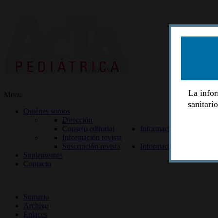
La infor
Menu
sanitari
Quiénes somos
Dirección
Consejo editorial
Información lectores
Información revista
Suscripción revista
Información autores
Suplementos
Contacto
ISSN 2014-2986
Sumario
Archivo
Enlaces