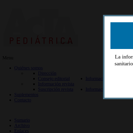
La infor
Menu
sanitari
Quiénes somos
Dirección
Consejo editorial
Información lectores
Información revista
Suscripción revista
Información autores
Suplementos
Contacto
ISSN 2014-2986
Sumario
Archivo
Enlaces