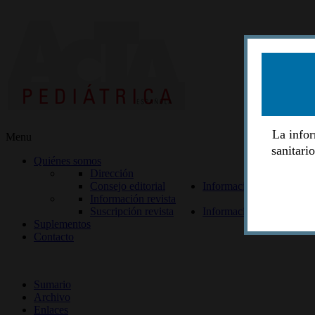
La infor
Menu
sanitari
Quiénes somos
Dirección
Consejo editorial
Información lectores
Información revista
Suscripción revista
Información autores
Suplementos
Contacto
ISSN 2014-2986
Sumario
Archivo
Enlaces