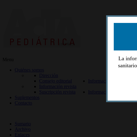
La infor
Menu
sanitari
Quiénes somos
Dirección
Consejo editorial
Información lectores
Información revista
Suscripción revista
Información autores
Suplementos
Contacto
ISSN 2014-2986
Sumario
Archivo
Enlaces