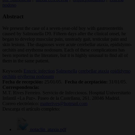
nodoso
Abstract
We present the case of a seven-year-old boy with gastroenteritis
caused by Salmonella D9. Fifteen days after the clinical onset, he
began to develop muscular pain, unsteady gait, testicular pain and
skin lesions. The diagnoses were acute cerebellar ataxia, epididymo-
orchitis and erythema nodosum. Each of these complications has
been reported in the literature, but it is highly unusual to find all of
them in the same patient.
Keywords
Enteric infection
Salmonella
cerebellar ataxia
epididymo
orchitis
erythema nodosum
Fecha de recepción:
25/01/05.
Fecha de aceptación:
31/01/05.
Correspondencia:
M.T. Rives Ferreiro. Servicio de Infecciosos. Hospital Universitario
Infantil «La Paz». Paseo de la Castellana, 261. 28046 Madrid.
Correo electrónico:
maiterives@hotmail.com
Descarga el artículo completo:
notaclin_ataxia.pdf