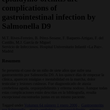
complications of
gastrointestinal infection by
Salmonella D9
M.T. Rives-Ferreiro, B. Pérez-Seoane, F. Baquero-Artigao, F. del
Castillo, M.J. García de Miguel
Servicio de Infecciosos. Hospital Universitario Infantil «La Paz».
Madrid
Resumen
Se presenta el caso de un niño de siete años que sufre una
gastroenteritis por Salmonella D9. A los quince días de empezar la
clínica, aparecen mialgias e inestabilidad en la marcha, dolor
testicular y lesiones cutáneas. Fue diagnosticado de ataxia
cerebelosa aguda, orquiepididimitis y eritema nodoso. Aunque todas
estas complicaciones están descritas en la bibliografía, resulta
excepcional encontrarlas juntas en un mismo paciente.
Tagged under
Volumen 64 número 1 enero 2006
,
Gastroenteritis
por Salmonella
,
ataxia cerebelosa
,
orquiepididimitis
,
eritema