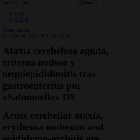
Buscar...
Print
E-mail
Notas clínicas
Acta Pediatr Esp. 2006; 64: 30-31
Ataxia cerebelosa aguda,
eritema nodoso y
orquiepididimitis tras
gastroenteritis por
«Salmonella» D9
Acute cerebellar ataxia,
erythema nodosum and
epididymo-orchitis are