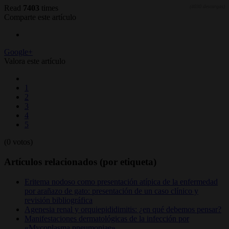
Read
7403
times
(4030 descargas)
Comparte este artículo
Google+
Valora este artículo
1
2
3
4
5
(0 votos)
Artículos relacionados (por etiqueta)
Eritema nodoso como presentación atípica de la enfermedad
por arañazo de gato: presentación de un caso clínico y
revisión bibliográfica
Agenesia renal y orquiepididimitis: ¿en qué debemos pensar?
Manifestaciones dermatológicas de la infección por
«Mycoplasma pneumoniae»