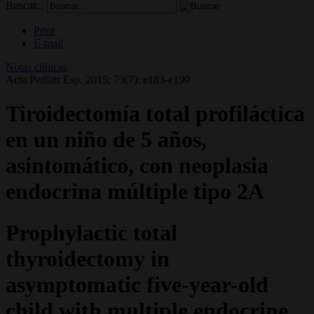
Buscar...
Print
E-mail
Notas clínicas
Acta Pediatr Esp. 2015; 73(7): e183-e190
Tiroidectomía total profiláctica
en un niño de 5 años,
asintomático, con neoplasia
endocrina múltiple tipo 2A
Prophylactic total
thyroidectomy in
asymptomatic five-year-old
child with multiple endocrine