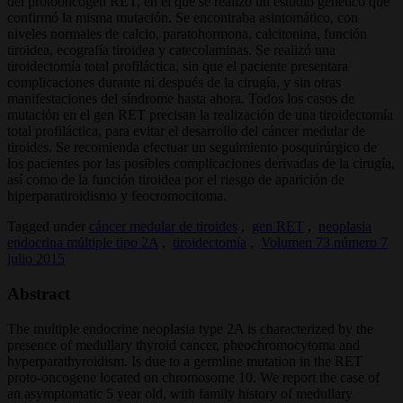
del protooncogén RET, en el que se realizó un estudio genético que
confirmó la misma mutación. Se encontraba asintomático, con
niveles normales de calcio, paratohormona, calcitonina, función
tiroidea, ecografía tiroidea y catecolaminas. Se realizó una
tiroidectomía total profiláctica, sin que el paciente presentara
complicaciones durante ni después de la cirugía, y sin otras
manifestaciones del síndrome hasta ahora. Todos los casos de
mutación en el gen RET precisan la realización de una tiroidectomía
total profiláctica, para evitar el desarrollo del cáncer medular de
tiroides. Se recomienda efectuar un seguimiento posquirúrgico de
los pacientes por las posibles complicaciones derivadas de la cirugía,
así como de la función tiroidea por el riesgo de aparición de
hiperparatiroidismo y feocromocitoma.
Tagged under
cáncer medular de tiroides
,
gen RET
,
neoplasia
endocrina múltiple tipo 2A
,
tiroidectomía
,
Volumen 73 número 7
julio 2015
Abstract
The multiple endocrine neoplasia type 2A is characterized by the
presence of medullary thyroid cancer, pheochromocytoma and
hyperparathyroidism. Is due to a germline mutation in the RET
proto-oncogene located on chromosome 10. We report the case of
an asymptomatic 5 year old, with family history of medullary