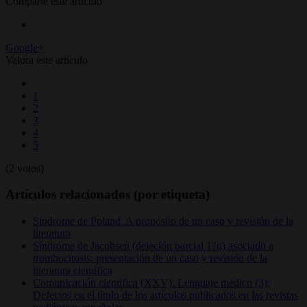
Comparte este artículo
Google+
Valora este artículo
1
2
3
4
5
(2 votos)
Artículos relacionados (por etiqueta)
Síndrome de Poland. A propósito de un caso y revisión de la
literatura
Síndrome de Jacobsen (deleción parcial 11q) asociado a
trombocitosis: presentación de un caso y revisión de la
literatura científica
Comunicación científica (XXV). Lenguaje médico (3):
Defectos en el título de los artículos publicados en las revistas