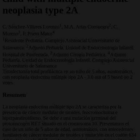
neoplasia type 2A
1
2
C. Sánchez-Villares Lorenzo
, M.A. Arias Consuegra
, C.
3
4
Moreno
, P. Prieto Matos
1
Residente Pediatría. Complejo Asistencial Universitario de
2
Salamanca.
Adjunto Pediatría. Unidad de Endocrinología Infantil.
3
4
Hospital de Ponferrada.
Adjunto Cirugía Pediátrica.
Adjunto
Pediatría. Unidad de Endocrinología Infantil. Complejo Asistencial
Universitario de Salamanca
Tiroidectomía total profiláctica en un niño de 5 años, asintomático,
con neoplasia endocrina múltiple tipo 2A
-
3.0
out of
5
based on
2
votes
Resumen
La neoplasia endocrina múltiple tipo 2A se caracteriza por la
presencia de cáncer medular de tiroides, feocromocitoma e
hiperparatiroidismo. Se debe a una mutación germinal del
protooncogén RET situado en el cromosoma 10. Presentamos el
caso de un niño de 5 años de edad, asintomático, con antecedentes
familiares de cáncer medular de tiroides y mutación en el codón 634