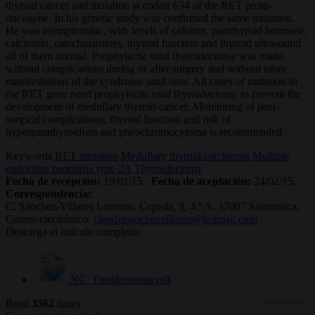
thyroid cancer and mutation at codon 634 of the RET proto-
oncogene. In his genetic study was confirmed the same mutation.
He was asymptomatic, with levels of calcium, parathyroid hormone,
calcitonin, catecholamines, thyroid function and thyroid ultrasound
all of them normal. Prophylactic total thyroidectomy was made
without complications during or after surgery and without other
manifestations of the syndrome until now. All cases of mutation in
the RET gene need prophylactic total thyroidectomy to prevent the
development of medullary thyroid cancer. Monitoring of post-
surgical complications, thyroid function and risk of
hyperparathyroidism and pheochromocytoma is recommended.
Keywords
RET mutation
Medullary thyroid carcinoma
Multiple
endocrine neoplasia type 2A
Thyroidectomy
Fecha de recepción:
19/01/15.
Fecha de aceptación:
24/02/15.
Correspondencia:
C. Sánchez-Villares Lorenzo. Cepeda, 9, 4.º A. 37007 Salamanca.
Correo electrónico:
claudiasanchezvillares@hotmail.com
Descarga el artículo completo:
NC_Tiroidectomia.pdf
Read
3562
times
(1554 descargas)