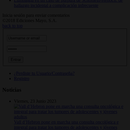
Lumbalgia en un caso de púrpura de Schönlein-Henoch: de
hallazgo incidental a complicación infrecuente
Inicia sesión para enviar comentarios
©2018 Ediciones Mayo, S.A.
back to top
¿Perdiste tu Usuario/Contraseña?
Registro
Noticias
Viernes, 23 Junio 2023
Vall d’Hebron pone en marcha una consulta oncológica e
integral para tratar los tumores de adolescentes y jóvenes