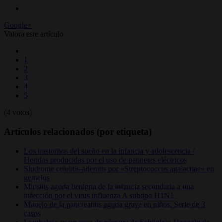
Google+
Valora este artículo
1
2
3
4
5
(4 votos)
Artículos relacionados (por etiqueta)
Los trastornos del sueño en la infancia y adolescencia /
Heridas producidas por el uso de patinetes eléctricos
Síndrome celulitis-adenitis por «Streptococcus agalactiae» en
gemelos
Miositis aguda benigna de la infancia secundaria a una
infección por el virus influenza A subtipo H1N1
Manejo de la pancreatitis aguda grave en niños. Serie de 3
casos