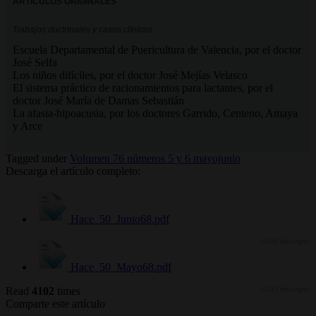
ARTÍCULOS ORIGINALES
Trabajos doctrinales y casos clínicos
Escuela Departamental de Puericultura de Valencia, por el doctor
José Selfa
Los niños difíciles, por el doctor José Mejías Velasco
El sistema práctico de racionamientos para lactantes, por el
doctor José María de Damas Sebastián
La afasia-hipoacusia, por los doctores Garrido, Centeno, Amaya
y Arce
Tagged under
Volumen 76 números 5 y 6 mayojunio
Descarga el artículo completo:
Hace_50_Junio68.pdf
(1430 descargas)
Hace_50_Mayo68.pdf
Read
4102
times
(1213 descargas)
Comparte este artículo