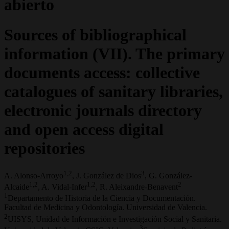
abierto
Sources of bibliographical
information (VII). The primary
documents access: collective
catalogues of sanitary libraries,
electronic journals directory
and open access digital
repositories
1,2
3
A. Alonso-Arroyo
, J. González de Dios
, G. González-
1,2
1,2
2
Alcaide
, A. Vidal-Infer
, R. Aleixandre-Benavent
1
Departamento de Historia de la Ciencia y Documentación.
Facultad de Medicina y Odontología. Universidad de Valencia.
2
UISYS, Unidad de Información e Investigación Social y Sanitaria.
3