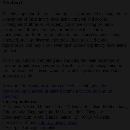
Abstract
The development of new technologies has promoted a change in the
conception of the primary documents retrieval and access.
Catalogues of libraries, especially collective catalogues, have
become one of the main tools for the access to scientific
documentation. Furthermore other document access sources have
emerged, such as electronic journals directories and digital
repositories, and they allow even open access to primary documents
full text.
This study aims at compiling and showing the main resources of
these information sources, as well as their use and management in
order to reach what users want: to locate the primary document as
soon as possible.
Keywords
Information sources
collective catalogue
digital
repository
open access
primary document
electronic journals
directory
Correspondencia:
A. Alonso Arroyo. Universidad de Valencia. Facultad de Medicina y
Odontología. Departamento de Historia de la Ciencia y
Documentación. Avda. Blasco Ibáñez, 15. 46010 Valencia.
Correo electrónico:
adolfo.alonso@uv.es
Descarga el artículo completo: