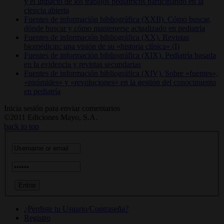
y el impacto de los trabajos pediátricos participando en la
ciencia abierta
Fuentes de información bibliográfica (XXII). Cómo buscar,
dónde buscar y cómo mantenerse actualizado en pediatría
Fuentes de información bibliográfica (XX). Revistas
biomédicas: una visión de su «historia clínica» (I)
Fuentes de información bibliográfica (XIX). Pediatría basada
en la evidencia y revistas secundarias
Fuentes de información bibliográfica (XIV). Sobre «fuentes»,
«pirámides» y «revoluciones» en la gestión del conocimiento
en pediatría
Inicia sesión para enviar comentarios
©2011 Ediciones Mayo, S.A.
back to top
¿Perdiste tu Usuario/Contraseña?
Registro