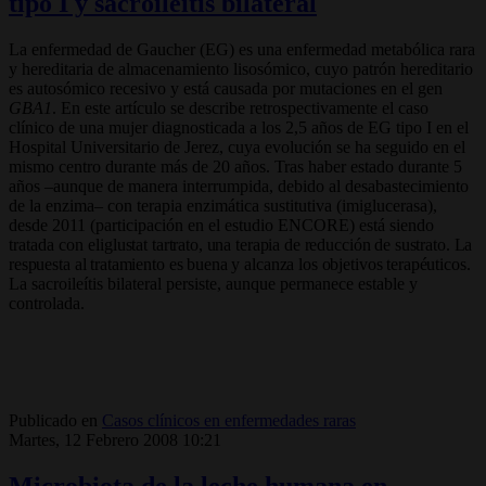
tipo I y sacroileítis bilateral
La enfermedad de Gaucher (EG) es una enfermedad metabólica rara
y hereditaria de almacenamiento lisosómico, cuyo patrón hereditario
es autosómico recesivo y está causada por mutaciones en el gen
GBA1
. En este artículo se describe retrospectivamente el caso
clínico de una mujer diagnosticada a los 2,5 años de EG tipo I en el
Hospital Universitario de Jerez, cuya evolución se ha seguido en el
mismo centro durante más de 20 años. Tras haber estado durante 5
años –aunque de manera interrumpida, debido al desabastecimiento
de la enzima– con terapia enzimática sustitutiva (imiglucerasa),
desde 2011 (participación en el estudio ENCORE) está siendo
tratada con eli
glustat tartrato, una terapia de reducción de sustrato. La
respuesta al tratamiento es buena y alcanza los objetivos terapéuticos.
La sacroileítis bilateral persiste, aunque permanece estable y
controlada.
Publicado en
Casos clínicos en enfermedades raras
Martes, 12 Febrero 2008 10:21
Microbiota de la leche humana en