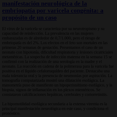
manifestación neurológica de la
embriopatía por varicela congénita: a
propósito de un caso
El virus de la varicela se caracteriza por su neurotropismo y su
capacidad de reinfección. La prevalencia en las mujeres
embarazadas es de alrededor de 0,7/1.000, pero el riesgo de
embriopatía es del 2%. Los efectos en el feto son mortales en las
primeras 20 semanas de gestación. Presentamos el caso de un
neonato con hipotonía, dificultad respiratoria y lesiones cicatriciales
metaméricas. La sospecha de infección materna en la semana 15 se
confirmó con la realización de una serología en la madre y el
neonato. La reacción en cadena de la polimerasa para la varicela fue
positiva en el líquido cefalorraquídeo del paciente. Destacaba una
mala tolerancia oral y la presencia de neumonías por aspiración. La
tomografía computarizada mostró una dilatación esofágica. La
manometría puso de manifiesto un hipoperistaltismo esofágico, y la
biopsia, signos de inflamación en los plexos mientéricos. Se
constataron calcificaciones hepáticas, cerebrales y coriorretinitis.
La hipomotilidad esofágica secundaria a la extensa viremia es la
principal manifestación neurológica en este caso, y condiciona el
pronóstico.