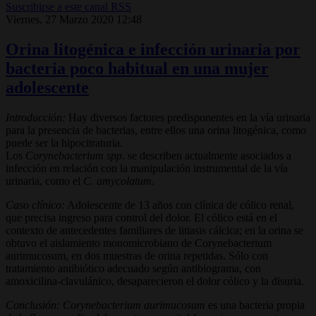
Suscribirse a este canal RSS
Viernes, 27 Marzo 2020 12:48
Orina litogénica e infección urinaria por
bacteria poco habitual en una mujer
adolescente
Introducción:
Hay diversos factores predisponentes en la vía urinaria
para la presencia de bacterias, entre ellos una orina litogénica, como
puede ser la hipocitraturia.
Los
Corynebacterium spp
. se describen actualmente asociados a
infección en relación con la manipulación instrumental de la vía
urinaria, como el
C. amycolatum.
Caso clínico:
Adolescente de 13 años con clínica de cólico renal,
que precisa ingreso para control del dolor. El cólico está en el
contexto de antecedentes familiares de litiasis cálcica; en la orina se
obtuvo el aislamiento monomicrobiano de Corynebacterium
aurimucosum, en dos muestras de orina repetidas. Sólo con
tratamiento antibiótico adecuado según antibiograma, con
amoxicilina-clavulánico, desaparecieron el dolor cólico y la disuria.
Conclusión:
Corynebacterium aurimucosum
es una bacteria propia