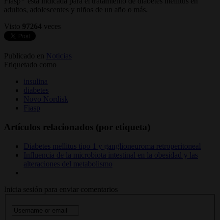
Fiasp
está indicada para el tratamiento de diabetes mellitus en
adultos, adolescentes y niños de un año o más.
Visto
97264
veces
Publicado en
Noticias
Etiquetado como
insulina
diabetes
Novo Nordisk
Fiasp
Artículos relacionados (por etiqueta)
Diabetes mellitus tipo 1 y ganglioneuroma retroperitoneal
Influencia de la microbiota intestinal en la obesidad y las
alteraciones del metabolismo
Inicia sesión para enviar comentarios