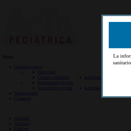
La infor
Menu
sanitari
Quiénes somos
Dirección
Consejo editorial
Información lectores
Información revista
Suscripción revista
Información autores
Suplementos
Contacto
ISSN 2014-2986
Sumario
Archivo
Enlaces