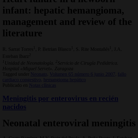
infant: hepatic hemangioma,
management and review of the
literature
1
1
1
R. Sarrat Torres
, P. Betrian Blasco
, S. Rite Montañés
, J.A.
2
Esteban Ibarz
1
2
Unidad de Neonatología.
Servicio de Cirugía Pediátrica.
Hospital «Miguel Servet». Zaragoza
Tagged under
Neonato,
Volumen 65 número 6 junio 2007,
fallo
cardiaco congestivo,
hemangioma hepático
Publicado en
Notas clínicas
Meningitis por enterovirus en recién
nacidos
Neonatal enteroviral meningitis