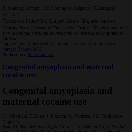
1
2
R. Santiago Gómez
, M. Domínguez Salgado
, F. Zaragozá
3
Arnáez
1
2
Sección de Pediatría C.S. Alpes. Área 4.
Departamento de
3
Neuropediatría, Hospital Clínico «San Carlos».
Departamento de
Farmacología. Facultad de Medicina. Universidad Complutense.
Madrid
Tagged under
hipertensión,
pulmonar,
Neonato,
Volumen 64
número 5 mayo 2006
Publicado en
Notas clínicas
Congenital amyoplasia and maternal
cocaine use
Congenital amyoplasia and
maternal cocaine use
G. Sebastiani, F. Botet, J. Figueras, A. Pertierra, J.M. Rodríguez-
Miguélez
Institut Clínic de Ginecologia, Obstetrícia i Neonatologia. Unidad
integrada Hospital Clínic-Hospital Sant Joan de Déu. Universitat