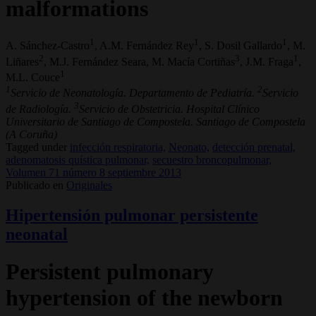
malformations
1
1
1
A. Sánchez-Castro
, A.M. Fernández Rey
, S. Dosil Gallardo
, M.
2
3
1
Liñares
, M.J. Fernández Seara, M. Macía Cortiñas
, J.M. Fraga
,
1
M.L. Couce
1
2
Servicio de Neonatología. Departamento de Pediatría.
Servicio
3
de Radiología.
Servicio de Obstetricia. Hospital Clínico
Universitario de Santiago de Compostela. Santiago de Compostela
(A Coruña)
Tagged under
infección respiratoria,
Neonato,
detección prenatal,
adenomatosis quística pulmonar,
secuestro broncopulmonar,
Volumen 71 número 8 septiembre 2013
Publicado en
Originales
Hipertensión pulmonar persistente
neonatal
Persistent pulmonary
hypertension of the newborn