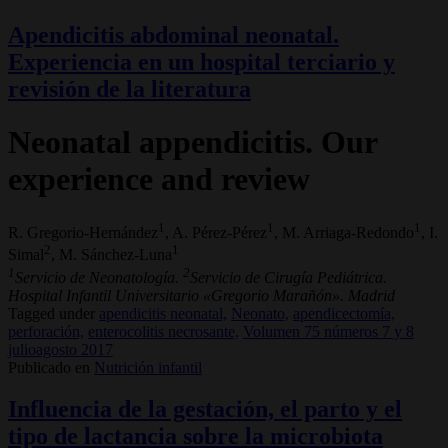
Apendicitis abdominal neonatal.
Experiencia en un hospital terciario y
revisión de la literatura
Neonatal appendicitis. Our
experience and review
1
1
1
R. Gregorio-Hernández
, A. Pérez-Pérez
, M. Arriaga-Redondo
, I.
2
1
Simal
, M. Sánchez-Luna
1
2
Servicio de Neonatología.
Servicio de Cirugía Pediátrica.
Hospital Infantil Universitario «Gregorio Marañón». Madrid
Tagged under
apendicitis neonatal,
Neonato,
apendicectomía,
perforación,
enterocolitis necrosante,
Volumen 75 números 7 y 8
julioagosto 2017
Publicado en
Nutrición infantil
Influencia de la gestación, el parto y el
tipo de lactancia sobre la microbiota