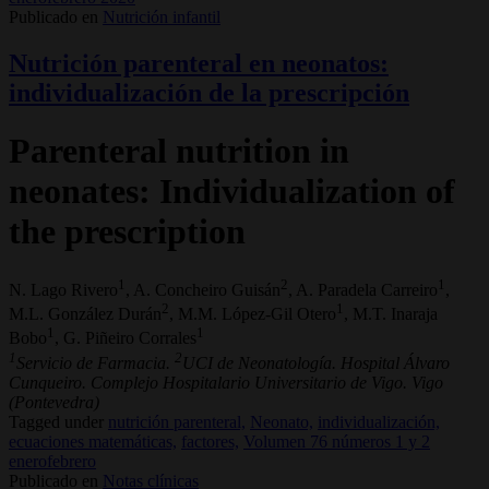
Publicado en
Nutrición infantil
Nutrición parenteral en neonatos:
individualización de la prescripción
Parenteral nutrition in
neonates: Individualization of
the prescription
1
2
1
N. Lago Rivero
, A. Concheiro Guisán
, A. Paradela Carreiro
,
2
1
M.L. González Durán
, M.M. López-Gil Otero
, M.T. Inaraja
1
1
Bobo
, G. Piñeiro Corrales
1
2
Servicio de Farmacia.
UCI de Neonatología. Hospital Álvaro
Cunqueiro. Complejo Hospitalario Universitario de Vigo. Vigo
(Pontevedra)
Tagged under
nutrición parenteral,
Neonato,
individualización,
ecuaciones matemáticas,
factores,
Volumen 76 números 1 y 2
enerofebrero
Publicado en
Notas clínicas