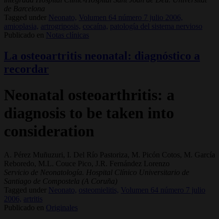
de Barcelona
Tagged under
Neonato,
Volumen 64 número 7 julio 2006,
amioplasia,
artrogriposis,
cocaína,
patología del sistema nervioso
Publicado en
Notas clínicas
La osteoartritis neonatal: diagnóstico a
recordar
Neonatal osteoarthritis: a
diagnosis to be taken into
consideration
A. Pérez Muñuzuri, I. Del Río Pastoriza, M. Picón Cotos, M. García
Reboredo, M.L. Couce Pico, J.R. Fernández Lorenzo
Servicio de Neonatología. Hospital Clínico Universitario de
Santiago de Compostela (A Coruña)
Tagged under
Neonato,
osteomielitis,
Volumen 64 número 7 julio
2006,
artritis
Publicado en
Originales