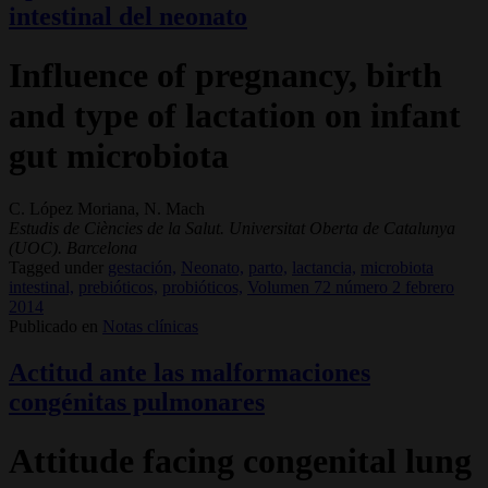
intestinal del neonato
Influence of pregnancy, birth
and type of lactation on infant
gut microbiota
C. López Moriana, N. Mach
Estudis de Ciències de la Salut. Universitat Oberta de Catalunya
(UOC). Barcelona
Tagged under
gestación,
Neonato,
parto,
lactancia,
microbiota
intestinal,
prebióticos,
probióticos,
Volumen 72 número 2 febrero
2014
Publicado en
Notas clínicas
Actitud ante las malformaciones
congénitas pulmonares
Attitude facing congenital lung