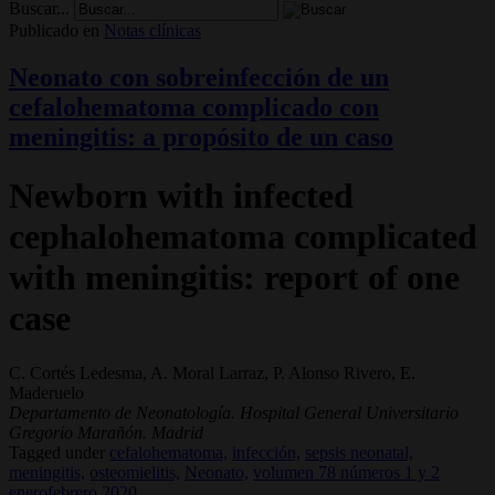
Buscar...
Publicado en
Notas clínicas
Neonato con sobreinfección de un
cefalohematoma complicado con
meningitis: a propósito de un caso
Newborn with infected
cephalohematoma complicated
with meningitis: report of one
case
C. Cortés Ledesma, A. Moral Larraz, P. Alonso Rivero, E.
Maderuelo
Departamento de Neonatología. Hospital General Universitario
Gregorio Marañón. Madrid
Tagged under
cefalohematoma,
infección,
sepsis neonatal,
meningitis,
osteomielitis,
Neonato,
volumen 78 números 1 y 2
enerofebrero 2020