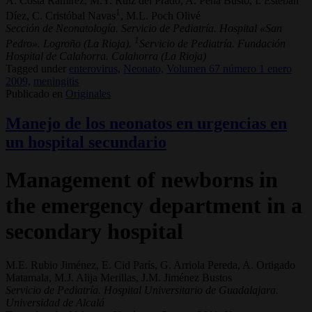
A. Costa Ramírez, M.Y. Ruiz del Prado, A. Peña Busto, I. Esteban
1
Díez, C. Cristóbal Navas
, M.L. Poch Olivé
Sección de Neonatología. Servicio de Pediatría. Hospital «San
1
Pedro». Logroño (La Rioja).
Servicio de Pediatría. Fundación
Hospital de Calahorra. Calahorra (La Rioja)
Tagged under
enterovirus,
Neonato,
Volumen 67 número 1 enero
2009,
meningitis
Publicado en
Originales
Manejo de los neonatos en urgencias en
un hospital secundario
Management of newborns in
the emergency department in a
secondary hospital
M.E. Rubio Jiménez, E. Cid París, G. Arriola Pereda, A. Ortigado
Matamala, M.J. Alija Merillas, J.M. Jiménez Bustos
Servicio de Pediatría. Hospital Universitario de Guadalajara.
Universidad de Alcalá