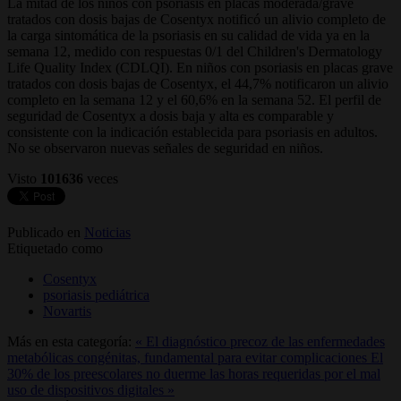
La mitad de los niños con psoriasis en placas moderada/grave
tratados con dosis bajas de Cosentyx notificó un alivio completo de
la carga sintomática de la psoriasis en su calidad de vida ya en la
semana 12, medido con respuestas 0/1 del Children's Dermatology
Life Quality Index (CDLQI). En niños con psoriasis en placas grave
tratados con dosis bajas de Cosentyx, el 44,7% notificaron un alivio
completo en la semana 12 y el 60,6% en la semana 52. El perfil de
seguridad de Cosentyx a dosis baja y alta es comparable y
consistente con la indicación establecida para psoriasis en adultos.
No se observaron nuevas señales de seguridad en niños.
Visto
101636
veces
Publicado en
Noticias
Etiquetado como
Cosentyx
psoriasis pediátrica
Novartis
Más en esta categoría:
« El diagnóstico precoz de las enfermedades
metabólicas congénitas, fundamental para evitar complicaciones
El
30% de los preescolares no duerme las horas requeridas por el mal
uso de dispositivos digitales »