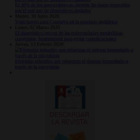
El 30% de los preescolares no duerme las horas requeridas
por el mal uso de dispositivos digitales
Martes, 30 Junio 2020
Visto bueno para Cosentyx en la psoriasis pediátrica
Lunes, 02 Marzo 2020
El diagnóstico precoz de las enfermedades metabólicas
congénitas, fundamental para evitar complicaciones
Jueves, 13 Febrero 2020
Fórmulas infantiles que refuerzan el sistema inmunitario a
través de la microbiota