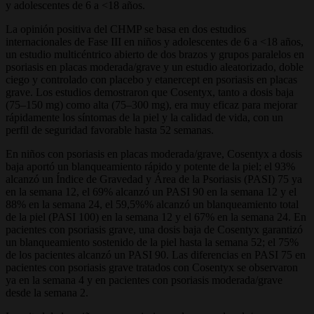
y adolescentes de 6 a <18 años.
La opinión positiva del CHMP se basa en dos estudios
internacionales de Fase III en niños y adolescentes de 6 a <18 años,
un estudio multicéntrico abierto de dos brazos y grupos paralelos en
psoriasis en placas moderada/grave y un estudio aleatorizado, doble
ciego y controlado con placebo y etanercept en psoriasis en placas
grave. Los estudios demostraron que Cosentyx, tanto a dosis baja
(75–150 mg) como alta (75–300 mg), era muy eficaz para mejorar
rápidamente los síntomas de la piel y la calidad de vida, con un
perfil de seguridad favorable hasta 52 semanas.
En niños con psoriasis en placas moderada/grave, Cosentyx a dosis
baja aportó un blanqueamiento rápido y potente de la piel; el 93%
alcanzó un Índice de Gravedad y Área de la Psoriasis (PASI) 75 ya
en la semana 12, el 69% alcanzó un PASI 90 en la semana 12 y el
88% en la semana 24, el 59,5%% alcanzó un blanqueamiento total
de la piel (PASI 100) en la semana 12 y el 67% en la semana 24. En
pacientes con psoriasis grave, una dosis baja de Cosentyx garantizó
un blanqueamiento sostenido de la piel hasta la semana 52; el 75%
de los pacientes alcanzó un PASI 90. Las diferencias en PASI 75 en
pacientes con psoriasis grave tratados con Cosentyx se observaron
ya en la semana 4 y en pacientes con psoriasis moderada/grave
desde la semana 2.