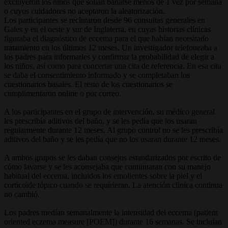
excluyeron los niños que solían bañarse menos de 1 vez por semana
o cuyos cuidadores no aceptaron la aleatorización.
Los participantes se reclutaron desde 96 consultas generales en
Gales y en el oeste y sur de Inglaterra, en cuyas historias clínicas
figuraba el diagnóstico de eccema para el que habían necesitado
tratamiento en los últimos 12 meses. Un investigador telefoneaba a
los padres para informarles y confirmar la probabilidad de elegir a
los niños, así como para concertar una cita de referencia. En esa cita
se daba el consentimiento informado y se completaban los
cuestionarios basales. El resto de los cuestionarios se
cumplimentaron online o por correo.
A los participantes en el grupo de intervención, su médico general
les prescribía aditivos del baño, y se les pedía que los usaran
regularmente durante 12 meses. Al grupo control no se les prescribía
aditivos del baño y se les pedía que no los usaran durante 12 meses.
A ambos grupos se les daban consejos estandarizados por escrito de
cómo lavarse y se les aconsejaba que continuaran con su manejo
habitual del eccema, incluidos los emolientes sobre la piel y el
corticoide tópico cuando se requirieran. La atención clínica continua
no cambió.
Los padres medían semanalmente la intensidad del eccema (patient
oriented eczema measure [POEM]) durante 16 semanas. Se incluían