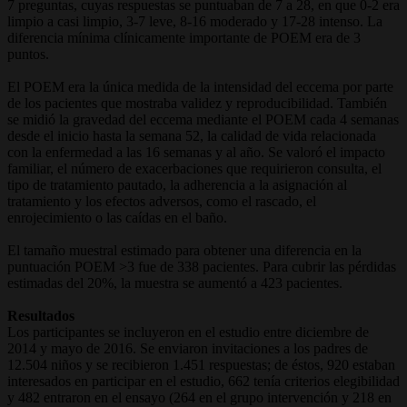
7 preguntas, cuyas respuestas se puntuaban de 7 a 28, en que 0-2 era
limpio a casi limpio, 3-7 leve, 8-16 moderado y 17-28 intenso. La
diferencia mínima clínicamente importante de POEM era de 3
puntos.
El POEM era la única medida de la intensidad del eccema por parte
de los pacientes que mostraba validez y reproducibilidad. También
se midió la gravedad del eccema mediante el POEM cada 4 semanas
desde el inicio hasta la semana 52, la calidad de vida relacionada
con la enfermedad a las 16 semanas y al año. Se valoró el impacto
familiar, el número de exacerbaciones que requirieron consulta, el
tipo de tratamiento pautado, la adherencia a la asignación al
tratamiento y los efectos adversos, como el rascado, el
enrojecimiento o las caídas en el baño.
El tamaño muestral estimado para obtener una diferencia en la
puntuación POEM >3 fue de 338 pacientes. Para cubrir las pérdidas
estimadas del 20%, la muestra se aumentó a 423 pacientes.
Resultados
Los participantes se incluyeron en el estudio entre diciembre de
2014 y mayo de 2016. Se enviaron invitaciones a los padres de
12.504 niños y se recibieron 1.451 respuestas; de éstos, 920 estaban
interesados en participar en el estudio, 662 tenía criterios elegibilidad
y 482 entraron en el ensayo (264 en el grupo intervención y 218 en