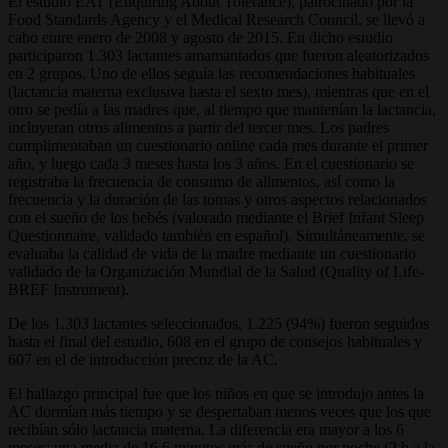
El estudio EAT (Enquiring About Tolerance), patrocinado por la
Food Standards Agency y el Medical Research Council, se llevó a
cabo entre enero de 2008 y agosto de 2015. En dicho estudio
participaron 1.303 lactantes amamantados que fueron aleatorizados
en 2 grupos. Uno de ellos seguía las recomendaciones habituales
(lactancia materna exclusiva hasta el sexto mes), mientras que en el
otro se pedía a las madres que, al tiempo que mantenían la lactancia,
incluyeran otros alimentos a partir del tercer mes. Los padres
cumplimentaban un cuestionario online cada mes durante el primer
año, y luego cada 3 meses hasta los 3 años. En el cuestionario se
registraba la frecuencia de consumo de alimentos, así como la
frecuencia y la duración de las tomas y otros aspectos relacionados
con el sueño de los bebés (valorado mediante el Brief Infant Sleep
Questionnaire, validado también en español). Simultáneamente, se
evaluaba la calidad de vida de la madre mediante un cuestionario
validado de la Organización Mundial de la Salud (Quality of Life-
BREF Instrument).
De los 1.303 lactantes seleccionados, 1.225 (94%) fueron seguidos
hasta el final del estudio, 608 en el grupo de consejos habituales y
607 en el de introducción precoz de la AC.
El hallazgo principal fue que los niños en que se introdujo antes la
AC dormían más tiempo y se despertaban menos veces que los que
recibían sólo lactancia materna. La diferencia era mayor a los 6
meses: una media de 16,6 minutos más de sueño por noche (2 h a la