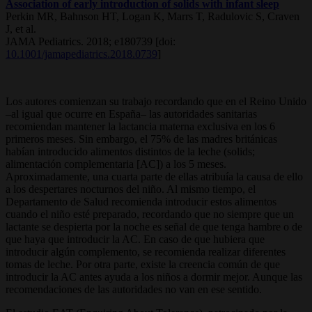
Association of early introduction of solids with infant sleep
Perkin MR, Bahnson HT, Logan K, Marrs T, Radulovic S, Craven
J, et al.
JAMA Pediatrics. 2018; e180739 [doi:
10.1001/jamapediatrics.2018.0739
]
Los autores comienzan su trabajo recordando que en el Reino Unido
–al igual que ocurre en España– las autoridades sanitarias
recomiendan mantener la lactancia materna exclusiva en los 6
primeros meses. Sin embargo, el 75% de las madres británicas
habían introducido alimentos distintos de la leche (solids;
alimentación complementaria [AC]) a los 5 meses.
Aproximadamente, una cuarta parte de ellas atribuía la causa de ello
a los despertares nocturnos del niño. Al mismo tiempo, el
Departamento de Salud recomienda introducir estos alimentos
cuando el niño esté preparado, recordando que no siempre que un
lactante se despierta por la noche es señal de que tenga hambre o de
que haya que introducir la AC. En caso de que hubiera que
introducir algún complemento, se recomienda realizar diferentes
tomas de leche. Por otra parte, existe la creencia común de que
introducir la AC antes ayuda a los niños a dormir mejor. Aunque las
recomendaciones de las autoridades no van en ese sentido.