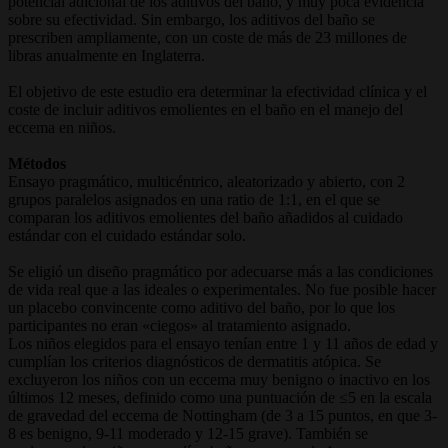
potencial adicional de los aditivos del baño, y muy poca evidencia
sobre su efectividad. Sin embargo, los aditivos del baño se
prescriben ampliamente, con un coste de más de 23 millones de
libras anualmente en Inglaterra.
El objetivo de este estudio era determinar la efectividad clínica y el
coste de incluir aditivos emolientes en el baño en el manejo del
eccema en niños.
Métodos
Ensayo pragmático, multicéntrico, aleatorizado y abierto, con 2
grupos paralelos asignados en una ratio de 1:1, en el que se
comparan los aditivos emolientes del baño añadidos al cuidado
estándar con el cuidado estándar solo.
Se eligió un diseño pragmático por adecuarse más a las condiciones
de vida real que a las ideales o experimentales. No fue posible hacer
un placebo convincente como aditivo del baño, por lo que los
participantes no eran «ciegos» al tratamiento asignado.
Los niños elegidos para el ensayo tenían entre 1 y 11 años de edad y
cumplían los criterios diagnósticos de dermatitis atópica. Se
excluyeron los niños con un eccema muy benigno o inactivo en los
últimos 12 meses, definido como una puntuación de ≤5 en la escala
de gravedad del eccema de Nottingham (de 3 a 15 puntos, en que 3-
8 es benigno, 9-11 moderado y 12-15 grave). También se