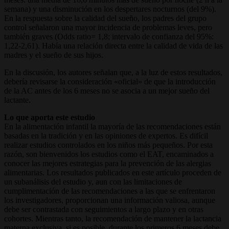
semana) y una disminución en los despertares nocturnos (del 9%).
En la respuesta sobre la calidad del sueño, los padres del grupo
control señalaron una mayor incidencia de problemas leves, pero
también graves (Odds ratio= 1,8; intervalo de confianza del 95%:
1,22-2,61). Había una relación directa entre la calidad de vida de las
madres y el sueño de sus hijos.
En la discusión, los autores señalan que, a la luz de estos resultados,
debería revisarse la consideración «oficial» de que la introducción
de la AC antes de los 6 meses no se asocia a un mejor sueño del
lactante.
Lo que aporta este estudio
En la alimentación infantil la mayoría de las recomendaciones están
basadas en la tradición y en las opiniones de expertos. Es difícil
realizar estudios controlados en los niños más pequeños. Por esta
razón, son bienvenidos los estudios como el EAT, encaminados a
conocer las mejores estrategias para la prevención de las alergias
alimentarias. Los resultados publicados en este artículo proceden de
un subanálisis del estudio y, aun con las limitaciones de
cumplimentación de las recomendaciones a las que se enfrentaron
los investigadores, proporcionan una información valiosa, aunque
debe ser contrastada con seguimientos a largo plazo y en otras
cohortes. Mientras tanto, la recomendación de mantener la lactancia
materna exclusiva, si es posible, durante los primeros 6 meses debe