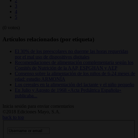
2
3
4
5
(0 votos)
Artículos relacionados (por etiqueta)
El 30% de los preescolares no duerme las horas requeridas
por el mal uso de dispositivos digitales
Recomendaciones de alimentación complementaria según los
Comités de Nutrición de la AAP, ESPGHAN y AEP
Consenso sobre la alimentación de los niños de 6-24 meses de
edad: estudio ARMONÍA
Los cereales en la alimentación del lactante y el niño pequeño
En Julio y Agosto de 1968 «Acta Pediátrica Española»
publicaba...
Inicia sesión para enviar comentarios
©2018 Ediciones Mayo, S.A.
back to top