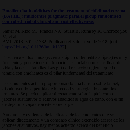
Emollient bath additives for the treatment of childhood eczema
(BATHE): multicentre pragmatic parallel group randomised
controlled trial of clinical and cost effectiveness
Santer M, Ridd MJ, Francis NA, Stuart B, Rumsby K, Chorozoglou
M, et al.
BMJ. 2018; 361: k1332. Publicado el 3 de mayo de 2018. [doi:
https://doi.org/10.1136/bmj.k1332
]
El eccema en los niños (eccema atópico o dermatitis atópica) es muy
frecuente y puede tener un impacto sustancial sobre su calidad de
vida y la de sus familias. Las guías al respecto sugieren que la
terapia con emolientes es el pilar fundamental del tratamiento.
Los emolientes actúan proporcionando una barrera sobre la piel,
disminuyendo la pérdida de humedad y protegiendo contra los
irritantes. Se pueden aplicar directamente sobre la piel, como
jabones sustitutivos o aditivos añadidos al agua de baño, con el fin
de dejar una capa de aceite sobre la piel.
Aunque hay evidencia de la eficacia de los emolientes que se
aplican directamente y un consenso clínico extendido acerca de los
jabones sustitutivos, hay menos acuerdo acerca del beneficio