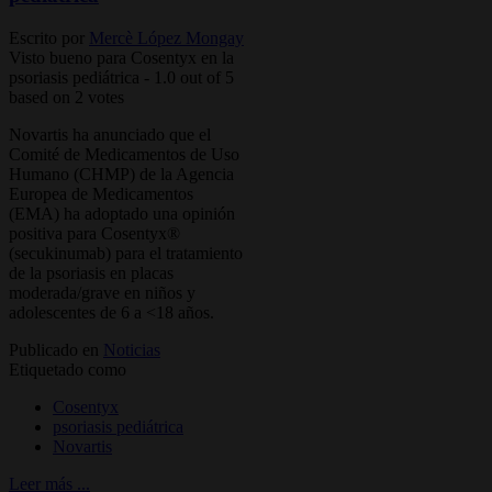
Escrito por
Mercè López Mongay
Visto bueno para Cosentyx en la
psoriasis pediátrica
-
1.0
out of
5
based on
2
votes
Novartis ha anunciado que el
Comité de Medicamentos de Uso
Humano (CHMP) de la Agencia
Europea de Medicamentos
(EMA) ha adoptado una opinión
positiva para Cosentyx®
(secukinumab) para el tratamiento
de la psoriasis en placas
moderada/grave en niños y
adolescentes de 6 a <18 años.
Publicado en
Noticias
Etiquetado como
Cosentyx
psoriasis pediátrica
Novartis
Leer más ...