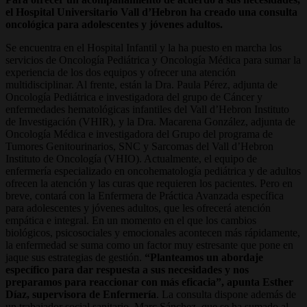
el Hospital Universitario Vall d’Hebron ha creado una consulta
oncológica para adolescentes y jóvenes adultos.
Se encuentra en el Hospital Infantil y la ha puesto en marcha los
servicios de Oncología Pediátrica y Oncología Médica para sumar la
experiencia de los dos equipos y ofrecer una atención
multidisciplinar. Al frente, están la Dra. Paula Pérez, adjunta de
Oncología Pediátrica e investigadora del grupo de Cáncer y
enfermedades hematológicas infantiles del Vall d’Hebron Instituto
de Investigación (VHIR), y la Dra. Macarena González, adjunta de
Oncología Médica e investigadora del Grupo del programa de
Tumores Genitourinarios, SNC y Sarcomas del Vall d’Hebron
Instituto de Oncología (VHIO). Actualmente, el equipo de
enfermería especializado en oncohematología pediátrica y de adultos
ofrecen la atención y las curas que requieren los pacientes. Pero en
breve, contará con la Enfermera de Práctica Avanzada específica
para adolescentes y jóvenes adultos, que les ofrecerá atención
empática e integral. En un momento en el que los cambios
biológicos, psicosociales y emocionales acontecen más rápidamente,
la enfermedad se suma como un factor muy estresante que pone en
jaque sus estrategias de gestión.
“Planteamos un abordaje
específico para dar respuesta a sus necesidades y nos
preparamos para reaccionar con más eficacia”, apunta Esther
Díaz, supervisora de Enfermería
. La consulta dispone además de
un trabajador social sanitario, Marc Sánchez, que se ha sumado al