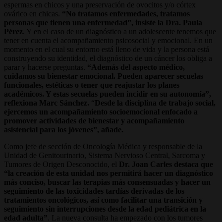
espermas en chicos y una preservación de ovocitos y/o córtex
ovárico en chicas.
“No tratamos enfermedades, tratamos
personas que tienen una enfermedad”, insiste la Dra. Paula
Pérez
. Y en el caso de un diagnóstico a un adolescente tenemos que
tener en cuenta el acompañamiento psicosocial y emocional. En un
momento en el cual su entorno está lleno de vida y la persona está
construyendo su identidad, el diagnóstico de un cáncer los obliga a
parar y hacerse preguntas.
“Además del aspecto médico,
cuidamos su bienestar emocional. Pueden aparecer secuelas
funcionales, estéticas o tener que reajustar los planes
académicos. Y estas secuelas pueden incidir en su autonomía”,
reflexiona Marc Sánchez.
“
Desde la disciplina de trabajo social,
ejercemos un acompañamiento socioemocional enfocado a
promover actividades de bienestar y acompañamiento
asistencial para los jóvenes”, añade.
Como jefe de sección de Oncología Médica y responsable de la
Unidad de Genitourinario, Sistema Nervioso Central, Sarcoma y
Tumores de Origen Desconocido, el
Dr. Joan Carles destaca que
“la creación de esta unidad nos permitirá hacer un diagnóstico
más conciso, buscar las terapias más consensuadas y hacer un
seguimiento de las toxicidades tardías derivadas de los
tratamientos oncológicos, así como facilitar una transición y
seguimiento sin interrupciones desde la edad pediátrica en la
edad adulta”
. La nueva consulta ha empezado con los tumores