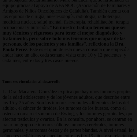
equipo gracias al apoyo de AFANOC (Asociación de Familiares y
Amigos de Niños Oncológicos de Cataluña). También cuenta con
los equipos de cirugía, anestesiología, radiología, radioterapia,
medicina nuclear, salud mental, fisioterapia, rehabilitación, terapia
ocupacional y nutrición.
“En nuestro trabajo tenemos que ser
muy técnicos y rigurosos para tener el mejor diagnóstico y
tratamiento, pero sobre todo nos tenemos que ocupar de las
personas, de los pacientes y sus familias”, reflexiona la Dra.
Paula Pérez
. Este es el quid de esta nueva consulta que empezó a
andar hace un año, cada semana visita entre 10 y 12 pacientes, y
cada mes, entre dos y tres casos nuevos.
Tumores vinculados al desarrollo
La Dra. Macarena González explica que hay unos tumores propios
de la edad adolescente y de los jóvenes adultos, que describe entre
los 15 y 25 años. Son los tumores cerebrales -diferentes de los del
adulto-, el cáncer de tiroides, los tumores de los huesos, como el
osteosarcoma o el sarcoma de Ewing, y los tumores germinales, que
afectan testículos y ovarios. En la consulta, por ahora, se centran en
tratar un grupo de tumores sólidos: tumores cerebrales, tumores
germinales, y sarcomas óseos y de partes blandas. A nivel estatal, los
cánceres pediátricos se cuentan entre los 0 y 19 años y se relacionan