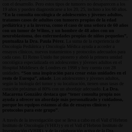
con el desarrollo. Pero estos tipos de tumores no desaparecen a los
19 años y pueden diagnosticarse a los 20, 25, incluso a los 60 años.
“En la consulta oncológica de adolescentes y jóvenes adultos,
tratamos casos de adultos con tumores propios de la edad
pediátrica y a la inversa, como el caso de una señora de 60 años
con un tumor de Wilms, y un hombre de 48 años con un
neuroblastoma, dos enfermedades propias de niños pequeños”,
puntualiza la Dra. Paula Pérez
. La suma de la experiencia de
Oncología Pediátrica y Oncología Médica ayuda a acceder a
ensayos clínicos, nuevos tratamientos y protocolos adecuados para
cada caso. El Reino Unido fue pionero y abrió la primera unidad
oncológica especializada en adolescentes y jóvenes adultos en el
Hospital Middlesex de Londres en 1998 y hoy cuenta con 28
unidades.
“Son una inspiración para crear estas unidades en el
resto de Europa”, añade
. Los adolescentes y jóvenes adultos,
según la biología del tumor y su localización, tienen unas tasas de
curación próximas al 80% con un abordaje adecuado.
La Dra.
Macarena González destaca que “tener consulta propia nos
ayuda a ofrecer un abordaje más personalizado y cuidadoso,
porque los equipos estamos al día de ensayos clínicos y
protocolos para este grupo”
.
A través de la investigación que se lleva a cabo en el Vall d’Hebron
Instituto de Oncología (VHIO) y en el Vall d’Hebron Instituto de
Investigación (VHIR), y de la colaboración activa de la Dra.